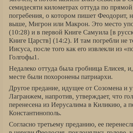
семидесяти километрах оттуда по прямой
погребения, о котором пишет Феодорит, н
выше, Мигрон или Макрон. Это место упо
(10:28) и в первой Книге Самуила [в русс
Книге Царств] (14:2). И там погребли не т
Иисуса, после того как его извлекли из «
Голгофы1.
Недалеко оттуда была гробница Елисея, и,
месте были похоронены патриархи.
Другое предание, идущее от Созомена и 
Лагранжем, напротив, утверждает, что гол
перенесена из Иерусалима в Киликию, а п
Константинополь.
Согласно третьему преданию, ее перенесли
в церкви Феодосия, поклонялись голове, 