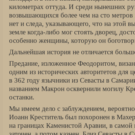
километрах оттуда. И среди нынешних руи
возвышающихся более чем на сто метров 
нет и следа, указывающего, что на этой 
земле когда-либо мог стоять дворец, до­
особенно женщины, которую он бо­готвор
Дальнейшая история не отличается больш
Предание, изложенное Феодоритом, визан
одним из исторических авторитетов для ц
в 362 году язычники из Севасты в Самари
названием Макрон осквернили могилу Кре
останки.
Мы имеем дело с заблуждением, вероятно
Иоанн Креститель был похоронен в Махеро
на границах Каменистой Аравии, в самой 
заточен, а потом казнен. Близ Севасты в 