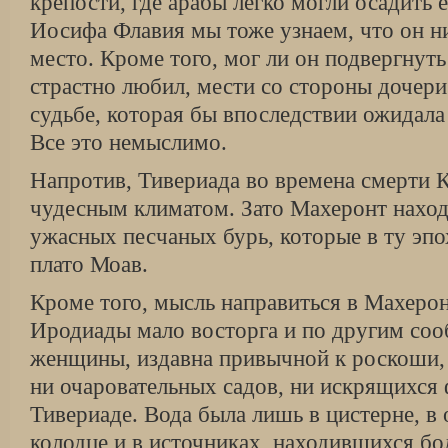
крепости, где арабы лег­ко могли осадить е
Иосифа Флавия мы тоже узнаем, что он ни
место. Кроме того, мог ли он подвергнут
страстно лю­бил, мести со стороны дочери
судьбе, ко­торая бы впоследствии ожидал
Все это немыслимо.
Напротив, Тивериада во времена смерти К
чудесным климатом. Зато Махеронт находи
ужасных песчаных бурь, которые в ту эп
плато Моав.
Кроме того, мысль направиться в Махерон
Иродиады мало восторга и по другим соо
женщины, издавна привычной к роскоши,
ни очаровательных садов, ни искрящихся 
Тивериаде. Вода была лишь в цистерне, в
колодце и в источниках, находившихся бо