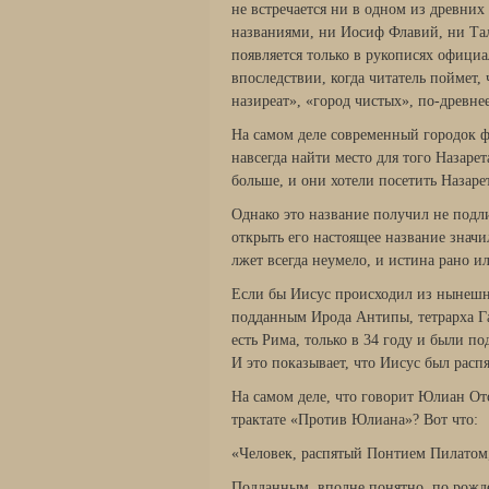
не встреча­ется ни в одном из древни
названиями, ни Иосиф Фла­вий, ни Та
появляется только в рукописях официа
впо­следствии, когда читатель поймет,
назиреат», «город чис­тых», по-древне
На самом деле современный городок фи
навсегда найти место для того Назарет
больше, и они хотели посетить На­зар
Однако это название получил не подл
открыть его на­стоящее название зна
лжет всегда неумело, и истина рано и
Если бы Иисус происходил из нынешне
подданным Ирода Антипы, тетрарха Г
есть Рима, только в 34 году и были п
И это показывает, что Иисус был распя
На самом деле, что говорит Юлиан О
трактате «Против Юлиана»? Вот что:
«Человек, распятый Понтием Пилатом,
Подданным, вполне понятно, по рожд