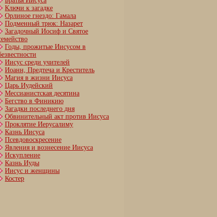
Братья Иисуса
Ключи к загадке
Орлиное гнездо: Гамала
Подменный трюк: Назарет
Загадочный Иосиф и Святое
семейство
Годы, прожитые Иисусом в
безвестности
Иисус среди учителей
Иоанн, Предтеча и Креститель
Магия в жизни Иисуса
Царь Иудейский
Мессианистская десятина
Бегство в Финикию
Загадки последнего дня
Обвинительный акт против Иисуса
Проклятие Иерусалиму
Казнь Иисуса
Псевдовоскресение
Явления и вознесение Иисуса
Искупление
Казнь Иуды
Иисус и женщины
Костер