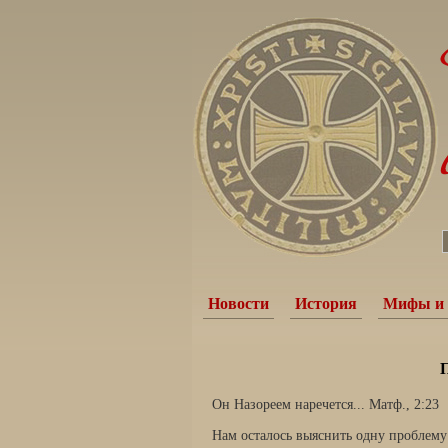
Новости
История
Мифы и 
П
Он Назореем наречется... Матф., 2:23
Нам осталось выяснить одну проблему 