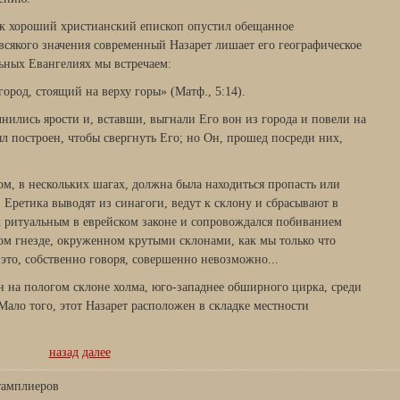
к хороший христиан­ский епископ опустил обещанное
ь всякого значения современный Назарет лишает его географическое
ь­ных Евангелиях мы встречаем:
ород, стоящий на верху горы» (Матф., 5:14).
нились ярости и, вставши, выгнали Его вон из города и повели на
л построен, чтобы свергнуть Его; но Он, прошед посреди них,
дом, в нескольких шагах, должна была находиться пропасть или
 Еретика выводят из синагоги, ведут к склону и сбрасывают в
л ритуальным в еврейском законе и сопровождался поби­ванием
ом гнезде, окру­женном крутыми склонами, как мы только что
это, собственно говоря, совершенно невозможно...
н на пологом склоне холма, юго-западнее обширного цирка, среди
Мало того, этот Назарет располо­жен в складке местности
назад
далее
тамплиеров