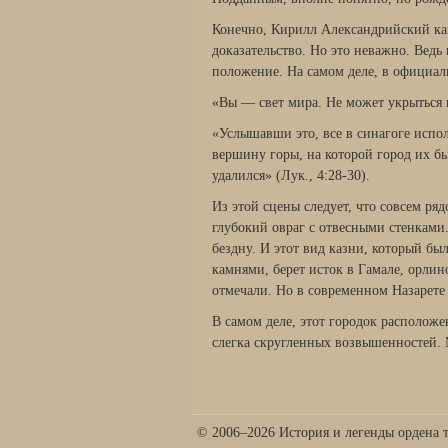
Конечно, Кирилл Александрийский ка
доказательство. Но это не­важно. Вед
положение. На самом деле, в официал
«Вы — свет мира. Не может укрыться г
«Услышавши это, все в синагоге испол
вершину горы, на которой город их бы
удалился» (Лук., 4:28-30).
Из этой сцены следует, что совсем ря
глубокий овраг с отвесными стенками.
бездну. И этот вид казни, который бы
камнями, берет исток в Гамале, орлин
отмечали. Но в современном Назарете 
В самом деле, этот городок расположе
слегка скруг­ленных возвышенностей. 
© 2006–2026 История и легенды ордена 