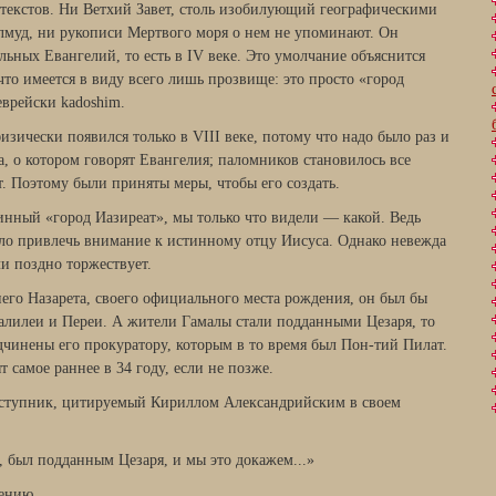
х текстов. Ни Ветхий Завет, столь изобилующий географическими
лмуд, ни рукописи Мертвого моря о нем не упоми­нают. Он
льных Евангелий, то есть в IV веке. Это умолчание объяснится
 что имеется в виду всего лишь прозвище: это просто «город
еврейски kadoshim.
зически появился только в VIII веке, потому что надо было раз и
а, о котором говорят Евангелия; па­ломников становилось все
ет. Поэтому были приняты меры, чтобы его создать.
инный «город Иазиреат», мы только что видели — какой. Ведь
чило привлечь внимание к истинному отцу Иисуса. Однако невежда
ли поздно торжествует.
го Назарета, своего официального места рождения, он был бы
алилеи и Переи. А жители Гамалы стали подданными Цезаря, то
одчинены его прокуратору, которым в то время был Пон-тий Пилат.
т самое раннее в 34 году, если не позже.
тступник, цитируе­мый Кириллом Александрийским в своем
 был подданным Цезаря, и мы это докажем...»
ению.