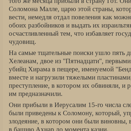
того же месяца прибыли в страну Гот. Они
Соломона Малле, царю этой страны, кото
вести, немедля отдал повеления как мож­н
обоих разбойников и выдать их из­раильтя
осчастливленный тем, что избавляет госуд
чудовищ.
На самые тщательные поиски ушло пять д
Хелеанам, двое из "Пятнадцати", первыми
убийц Хирама в пещере, именуемой "Бенд
вместе и нагрузили тяжелыми пластинами,
преступление, в котором их обвиняли, и р
им предназначили.
Они прибыли в Иерусалим 15-го числа сл
были приведены к Соломону, который, упр
злодеяние, в котором они были виновны, 
в башню Ахнар до момента казни.