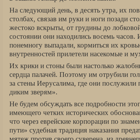
На следующий день, в десять утра, их по
столбах, связав им руки и ноги позади ст
жестоко вскрыты, от грудины до лобковой 
состоянии они находились восемь часов.
понемногу выпадали, кормиться их кровь
внутренностей прилетели насекомые и му
Их крики и стоны были настолько жалобны
сердца палачей. Поэтому им отрубили гол
за стены Иерусалима, где они послужили
диким зверям».
Не будем обсуждать все подробности этого
имеющего четких исторических обоснован
что через еврейские корпорации по знам
пути» судебная традиция наказания преда
мятеж против своего суверена, из древнего