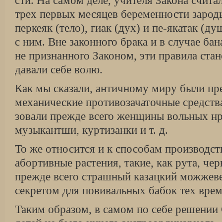
сти. На самом деле, учителя Закона счита
трех первых месяцев беременности заро­
перкеяк (тело), гиак (дух) и пе-якатак (д
с ним. Вне законного брака и в случае бан
не признанного Законом, эти правила стан
давали себе волю.
Как мы сказали, античному миру были пр
механические противозачаточные средства
зовали прежде всего женщины вольных н
музыкантши, куртизанки и т. д.
То же относится и к способам производст
абортивные растения, такие, как рута, че
прежде всего страшный казацкий можжеве
секретом для повивальных бабок тех врем
Таким образом, в самом по себе решении