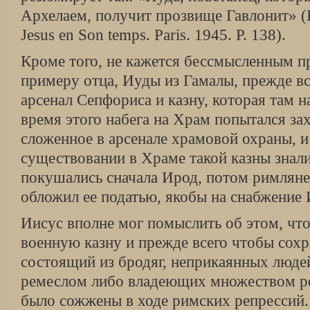
Архелаем, получит прозвище Гавлонит» (D
Jesus en Son temps. Paris. 1945. P. 138).
Кроме того, не кажется бессмысленным п
примеру отца, Иуды из Гамалы, прежде вс
арсенал Сепфориса и казну, которая там н
время этого набега на Храм попытался за
сложенное в арсенале храмовой охраны, и 
существовании в Храме такой казны зна­ли
покушались сначала Ирод, потом римля­не
обложил ее податью, якобы на снабжение
Иисус вполне мог помыслить об этом, чт
военную казну и прежде всего чтобы сохра
состоящий из бродяг, неприкаянных людей
ремеслом либо владеющих множеством р
было сожжены в ходе римских репрессий.