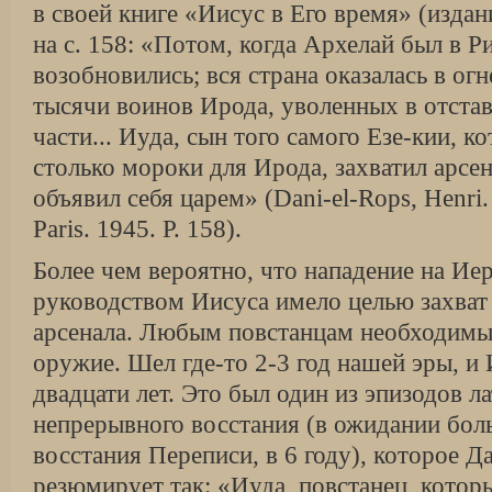
в своей книге «Иисус в Его время» (издан
на с. 158: «Потом, когда Архелай был в Р
возобновились; вся страна оказалась в огн
тысячи воинов Ирода, уволенных в от­став
части... Иуда, сын того самого Езе-кии, к
столько мороки для Ирода, захватил арсе
объявил себя царем» (Dani-el-Rops, Henri.
Paris. 1945. P. 158).
Более чем вероятно, что нападение на Ие
руководством Иисуса имело целью захват
арсенала. Любым повстанцам необходимы 
оружие. Шел где-то 2-3 год нашей эры, и
двадцати лет. Это был один из эпизодов ла
непрерывного восстания (в ожидании бол
восстания Переписи, в 6 году), которое Д
резюмирует так: «Иуда, повстанец, которы