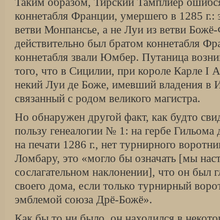
Таким образом, Тирский Тамплиер ошибся
коннетабля Франции, умершего в 1285 г.:
ветви Монпансье, а не Луи из ветви Божё
действительно был братом коннетабля Фра
коннетабля звали Юмбер. Путаница возник
того, что в Сици­лии, при короле Карле I
некий Луи де Боже, имевший владения в И
связанный с родом великого магистра.
Но обнаружен другой факт, как будто сви
пользу генеалогии № 1: на гербе Гильома
на печати 1286 г., нет турнирного воротни
Ломбару, это «могло бы означать [мы нас
сослагательном наклонении], что он был 
своего дома, если только турнирный воро
эмблемой союза Дрё-Божё».
Как бы то ни было, он находился в некот