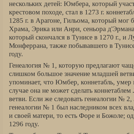
нескольких детей: Юмбера, который учас
крестовом походе, стал в 1273 г. коннета
1285 г. в Арагоне, Гильо­ма, который мог
Храма, Эрика или Анри, сеньора д'Эрман
который скон­чался в Тунисе в 1270 г., и Л
Монферрана, также побывавшего в Тунисе
году.
Генеалогия № 1, которую предлагают чаще 
слишком большое значение младшей ветв
упоминает, что Юмбер, коннетабль, умер в
случае она не может сделать коннетаблем
ветви. Если же следовать генеалогии № 2,
генеалогии № 1 был наследником всех вла
и своей матери, то есть Форе и Божоле; о
1296 году.