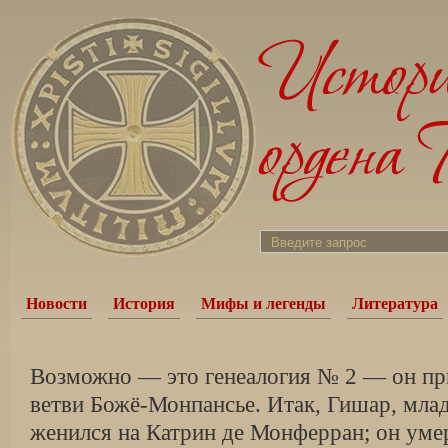
Новости
История
Мифы и легенды
Литература
Возможно — это генеалогия № 2 — он пр
ветви Божё-Монпансье. Итак, Гишар, мла
женился на Катрин де Монферран; он умер 