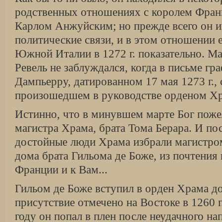
родственных отношениях с королем Франци
Карлом Анжуйским; но прежде всего он и
политические связи, и в этом отноше­нии 
Южной Италии в 1272 г. показа­тельно. М
Ревель не заблуждался, когда в письме гр
Дампьерру, дати­рованном 17 мая 1273 г.,
произо­шедшем в руководстве орденом Х
Истинно, что в минувшем марте Бог пожел
магистра Храма, брата Тома Берара. И пос
достойные люди Храма избрали ма­гистро
дома брата Гильома де Боже, из почтения
Франции и к Вам...
Гильом де Боже вступил в орден Храма до 
присутствие отмечено на Востоке в 1260 г
году он попал в плен после неудачного на