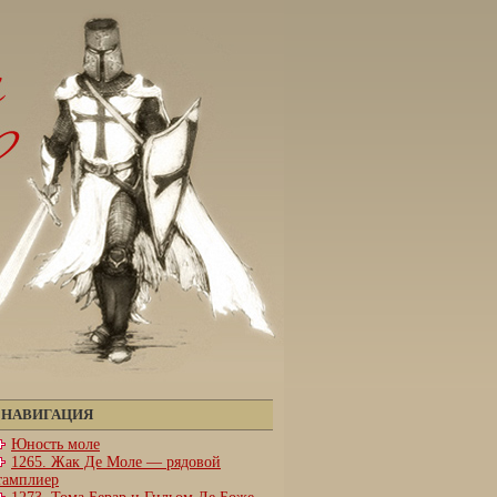
НАВИГАЦИЯ
Юность моле
1265. Жак Де Моле — рядовой
тамплиер