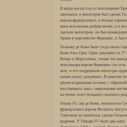
И когда настал год от воплощения Хр
скончался, и магистром был сделан Ги
короля французского, и весьма торов
коем шла весьма добрая молва, и в его
сделали магистром, он был командором
Храма в королевстве Франции, и Англ
Гильому де Боже было тогда около сор
Боже близ Грея. Один документ от 27 
Кипра и Ие­русалима, только что выса
монсеньора ко­роля Франции» (то есть
акте, и его поддержали магистры орд
печать внизу документа. В ка­честве п
двумя всадниками на коне; с обрат­н
восстающего льва с червлеными когтя­
же ветви этого большого знатного ро
Гишар IV, сир де Боже, женился на Сиб
французского короля Филиппа Август
Тамплиер не ошибался, сделав Гильом
родичем. У Гишара IV было два сына: