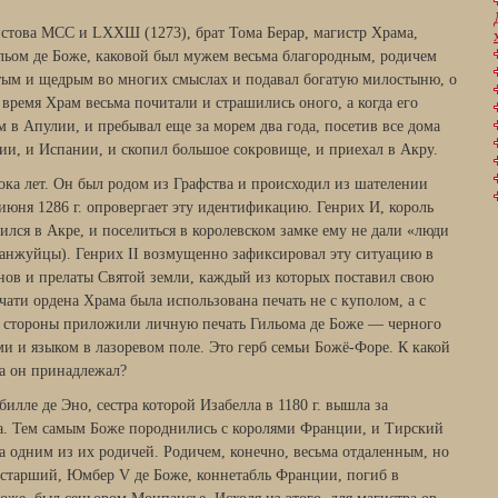
истова МСС и LХХШ (1273), брат Тома Берар, магистр Хра­ма,
льом де Боже, каковой был мужем весьма благородным, ро­дичем
атым и щедрым во многих смыслах и подавал богатую ми­лостыню, о
 время Храм весьма почитали и страшились оного, а когда его
 в Апулии, и пребывал еще за морем два года, по­сетив все дома
ии, и Испании, и скопил большое сокровище, и приехал в Акру.
ока лет. Он был родом из Графства и происходил из шателении
июня 1286 г. опровер­гает эту идентификацию. Генрих И, король
дился в Акре, и поселиться в королевском замке ему не дали «люди
 анжуйцы). Генрих II возмущен­но зафиксировал эту ситуацию в
енов и прелаты Святой земли, каждый из которых поставил свою
ечати ордена Храма была использована печать не с куполом, а с
ой стороны приложили личную печать Гильома де Боже — черного
ми и языком в лазоревом поле. Это герб семьи Божё-Форе. К какой
да он принадлежал?
илле де Эно, сестра которой Изабелла в 1180 г. вышла за
а. Тем самым Боже породнились с королями Франции, и Тирский
а одним из их родичей. Родичем, конечно, весьма отдаленным, но
 старший, Юмбер V де Боже, коннетабль Франции, погиб в