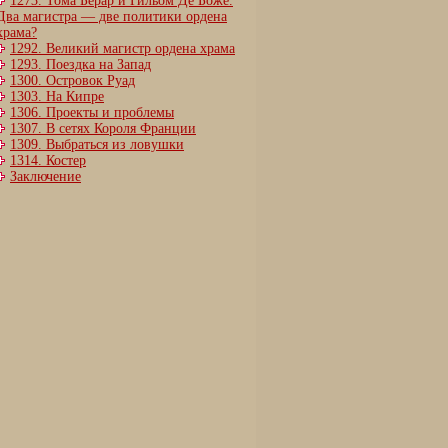
1273. Тома Берар и Гильом Де Боже.
Два магистра — две политики ордена
храма?
1292. Великий магистр ордена храма
1293. Поездка на Запад
1300. Островок Руад
1303. На Кипре
1306. Проекты и проблемы
1307. В сетях Короля Франции
1309. Выбраться из ловушки
1314. Костер
Заключение