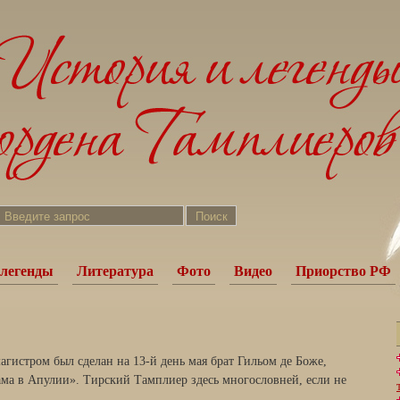
легенды
Литература
Фото
Видео
Приорство РФ
магистром был сделан на 13-й день мая брат Гильом де Боже,
ма в Апулии». Тирский Тамплиер здесь многословней, если не