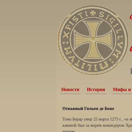
Новости
История
Мифы и 
Отважный Гильом де Боже
Тома Берар умер 25 марта 1273 г., «и 
каковой был за морем командором Хра
точнее: