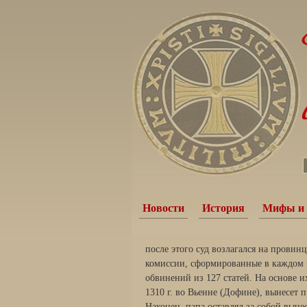
Новости
История
Мифы и 
после этого суд возлагался на провин
комиссии, сформированные в каждом го
обвинений из 127 статей. На основе и
1310 г. во Вьенне (Дофи­не), вынесет п
Наконец, папа оставлял за собой выне