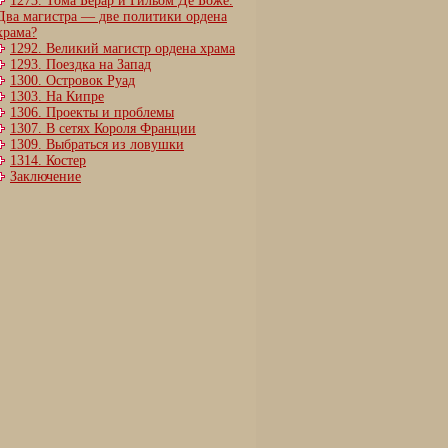
1273. Тома Берар и Гильом Де Боже.
Два магистра — две политики ордена
храма?
1292. Великий магистр ордена храма
1293. Поездка на Запад
1300. Островок Руад
1303. На Кипре
1306. Проекты и проблемы
1307. В сетях Короля Франции
1309. Выбраться из ловушки
1314. Костер
Заключение