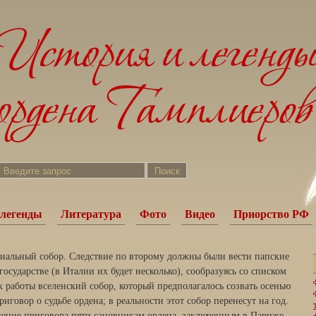
легенды
Литература
Фото
Видео
Приорство РФ
циальный собор. След­ствие по второму должны были вести папские
сударстве (в Италии их бу­дет несколько), сообразуясь со списком
х работы вселенский собор, который предполагалось созвать осенью
риговор о судьбе ордена; в реальности этот собор перенесут на год.
сение приговора пяти сановникам ордена, заключен­ным в Париже,