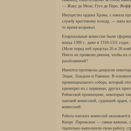
— Жаку де Моле, Гуго де Перо, Жофф
Имущества ордена Храма, с начала про
службу крестовому походу, — папа же
то время возражал.
Епархиальные комиссии были сформиро
конца 1309 г., даже в 1310-1311 годах
(Моле перед ней предстал 26 и 28 ноябр
Никто не проявлял рвения, чтобы их с
разоблачений?
Имеются протоколы допросов некоторы
Эльне, Лондоне и Равенне. В основно
провинци­ального собора, который от
примирял их с церко­вью; других приг
Реймсской провинциях, некоторых там
папской комиссией, судившей орден, 
комиссией.
Работа папских комиссий оказывается 
Кипре. Парижские — самые важные, с
тща­тельно выполнили свою работу, ст