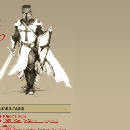
НАВИГАЦИЯ
Юность моле
1265. Жак Де Моле — рядовой
тамплиер