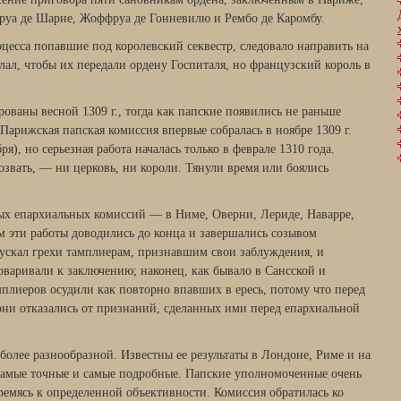
руа де Шарне, Жоффруа де Гонневилю и Рембо де Каромбу.
цесса попав­шие под королевский секвестр, следовало направить на
лал, чтобы их передали ордену Госпиталя, но французский король в
ваны весной 1309 г., тогда как папские появились не раньше
. Парижская папская ко­миссия впервые собралась в ноябре 1309 г.
я), но серьезная работа на­чалась только в феврале 1310 года.
озвать, — ни церковь, ни короли. Тя­нули время или боялись
х епархиаль­ных комиссий — в Ниме, Оверни, Лериде, Наварре,
м эти работы доводились до конца и завершались созывом
пускал грехи тамплиерам, признавшим свои заблуждения, и
оваривали к заключению; наконец, как бывало в Сансской и
плиеров осудили как повторно впавших в ересь, по­тому что перед
они отказались от признаний, сделанных ими перед епархи­альной
более разноо­бразной. Известны ее результаты в Лондоне, Риме и на
амые точные и самые подробные. Папские уполномоченные очень
ремясь к определенной объективности. Комиссия обратилась ко