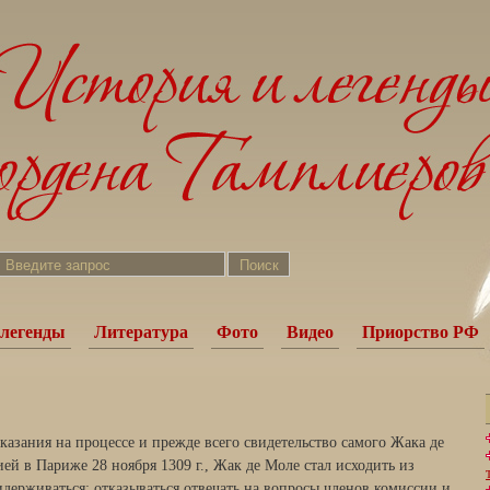
легенды
Литература
Фото
Видео
Приорство РФ
азания на процессе и прежде всего свидетельство самого Жака де
ей в Париже 28 ноября 1309 г., Жак де Моле стал исходить из
идерживаться: отказывать­ся отвечать на вопросы членов комиссии и