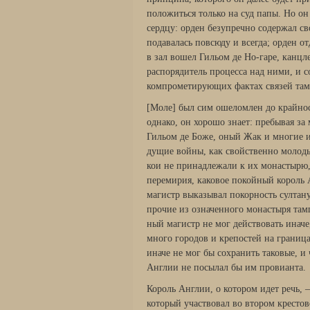
положить­ся только на суд папы. Но о
сердцу: орден безупречно содержал с
подавалась повсюду и всегда; орден о
в зал вошел Гильом де Но-гаре, канцл
распорядитель процесса над ними, и 
компрометирующих фактах связей там
[Моле] был сим ошеломлен до крайност
однако, он хорошо знает: пребывая за 
Гильом де Боже, оный Жак и многие 
дущие войны, как свойственно молод
кои не принадлежали к их монастырю, 
перемирия, каковое покойный король 
магистр выказывал покорность султану
прочие из означенного монастыря там
ный магистр не мог действовать иначе
мно­го городов и крепостей на граница
иначе не мог бы сохранить таковые, и
Англии не посылал бы им провианта.
Король Англии, о котором идет речь, 
который участвовал во втором кресто