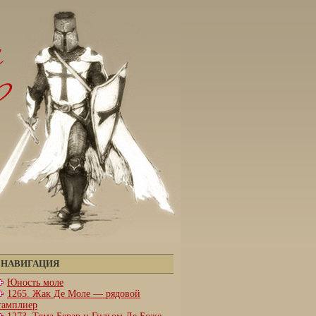
НАВИГАЦИЯ
Юность моле
1265. Жак Де Моле — рядовой
тамплиер