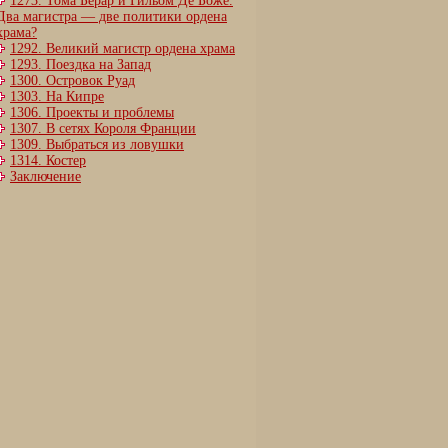
1273. Тома Берар и Гильом Де Боже.
Два магистра — две политики ордена
храма?
1292. Великий магистр ордена храма
1293. Поездка на Запад
1300. Островок Руад
1303. На Кипре
1306. Проекты и проблемы
1307. В сетях Короля Франции
1309. Выбраться из ловушки
1314. Костер
Заключение