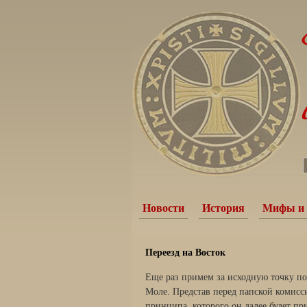
Новости
История
Мифы и 
Переезд на Восток
Еще раз примем за исходную точку пок
Моле. Представ перед папской комисси
принципа, которого он далее будет пр