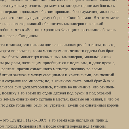
н счел нужным уточнить три момента, которые принимал близко к
вои церкви и должным образом проводил богослужения; милостыня
тдал очень тяжелую дань делу обороны Святой земли. В этот момент
ер королевства, главный обвинитель тампли­еров и великий
со­общил, что в «Больших хрониках Франции» рассказано об очень
плиеров с Саладином.
и и заявил, что никогда доселе не слышал речей о таком, но что,
морем во вре­мена, когда магистром означенного ордена был брат
иные братья монастыря означенных тамплиеров, молодые и жаж­
ым рыцарям, желающим приобщиться к подвигам, и даже про­чие,
ропта­ли против означенного магистра, поелику во время
Англии заклю­чил между сарацинами и христианами, означенный
 и сохранял его милость; но, в конечном счете, оный брат Жак и
плиеров сим удовлетворились, приняв во внимание, что означен­
, поелику в то время их орден держал под рукой и под охраной
х земель означен­ного султана в местах, каковые он назвал, и что он
 что даже тогда они были бы утрачены, ежели бы означенный король
— это Эдуард I (1273-1307), в то время еще наследный принц,
вом походе Людовика IX и после смерти короля под Тунисом