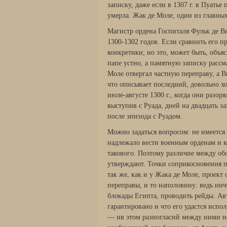
записку, даже если в 1307 г. в Пуатье
умерла. Жак де Моле, один из главных 
Магистр ордена Госпиталя Фульк де Ви
1300-1302 годов. Если сравнить его п
конкретики; но это, может быть, объя
папе устно, а памят­ную записку рассм
Моле отвергал частную переправу, а Ви
что описывает последний, довольно хо
июле-августе 1300 г., когда они разо­
выступив с Руада, дней на двадцать з
после эпизода с Руадом.
Можно задаться вопросом: не имеется 
надлежало вести военным орденам и к
такового. Поэтому раз­личие между об
утверждают. Точки соприкосновения п
так же, как и у Жака де Моле, проект
переправы, и то наполовину: ведь ни
блокады Египта, проводить рейды. Авт
гарантировано и что его удастся испо
— ив этом разногласий между ними нет