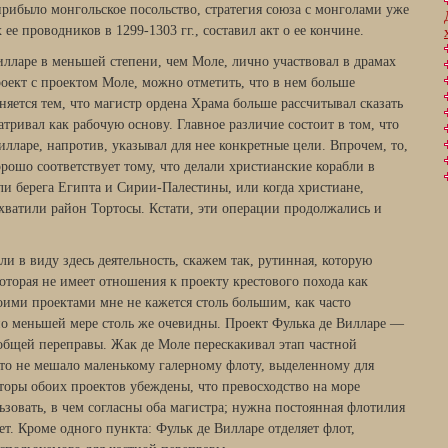
 прибыло монгольское посоль­ство, стратегия союза с монголами уже
ее проводников в 1299-1303 гг., составил акт о ее кончине.
лларе в мень­шей степени, чем Моле, лично участвовал в драмах
роект с проектом Моле, можно отметить, что в нем больше
сняется тем, что магистр ордена Храма больше рассчитывал сказать
атривал как рабочую основу. Главное различие состоит в том, что
лларе, напротив, указывал для нее кон­кретные цели. Впрочем, то,
рошо соответствует тому, что делали христи­анские корабли в
ряли берега Египта и Сирии-Палестины, или когда хри­стиане,
ахватили район Тортосы. Кстати, эти операции продолжались и
ли в виду здесь деятельность, скажем так, рутинная, которую
оторая не имеет отношения к проекту крестового похода как
оими проектами мне не кажется столь большим, как часто
о меньшей мере столь же очевидны. Проект Фулька де Вилларе —
 общей переправы. Жак де Моле перескакивал этап част­ной
что не мешало маленькому галерному флоту, выделенному для
оры обоих проектов убеж­дены, что превосходство на море
льзовать, в чем согласны оба магистра; нужна постоянная флотилия
. Кроме одного пункта: Фульк де Вилла­ре отделяет флот,