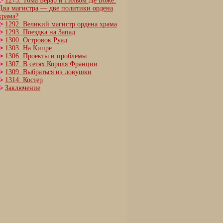
1273. Тома Берар и Гильом Де Боже.
Два магистра — две политики ордена
храма?
1292. Великий магистр ордена храма
1293. Поездка на Запад
1300. Островок Руад
1303. На Кипре
1306. Проекты и проблемы
1307. В сетях Короля Франции
1309. Выбраться из ловушки
1314. Костер
Заключение