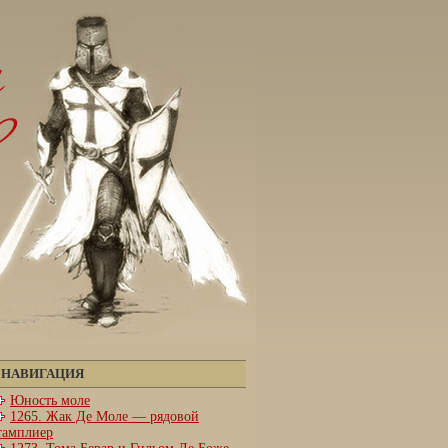
НАВИГАЦИЯ
Юность моле
1265. Жак Де Моле — рядовой
тамплиер