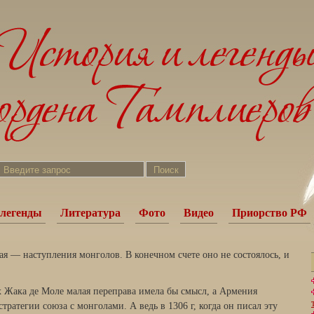
легенды
Литература
Фото
Видео
Приорство РФ
ая — наступления монголов. В конечном счете оно не состоялось, и
х Жака де Моле малая переправа имела бы смысл, а Армения
стратегии союза с монго­лами. А ведь в 1306 г, когда он писал эту