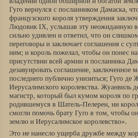
владении одной обширной и богатой земл
Гуго вернулся с по­сланником Дамаска, чт
французского ко­роля утверждения заключ
Людовик IX, услышав эту неожиданную ве
сильно удивлен и ответил, что он слишком
переговоры и заключает соглашения с сул­
ним; и король пожелал, чтобы он понес на
присутствии всей армии и посланника Дам
дезавуировать соглашение, заключенное м
последнего публич­но унизиться; Гуго де 
Иерусалимского королевства. Жуанвиль д
магистр, кото­рый был кумом короля по г
родив­шемуся в Шатель-Пелерен, ни корол
смогли помочь брату Гуго в том, чтобы о
землю и Иерусалимское королевство».
Это не нанесло ущерба дружбе между ко