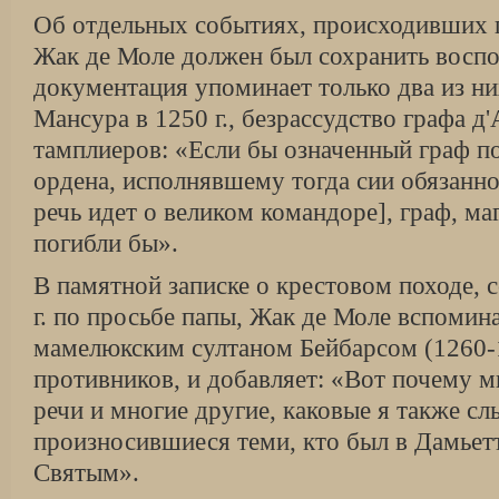
Об отдельных событиях, происходивших 
Жак де Моле должен был сохранить вос­п
документация упоминает только два из ни
Мансура в 1250 г., безрассудство графа д
тамплиеров: «Если бы означен­ный граф п
ордена, исполнявшему тогда сии обязанно
речь идет о великом ко­мандоре], граф, ма
погибли бы».
В памятной записке о крестовом походе, 
г. по просьбе папы, Жак де Моле вспомина
мамелюкским султаном Бейбарсом (1260-1
противников, и добавляет: «Вот почему 
речи и многие дру­гие, каковые я также сл
произносившиеся теми, кто был в Дамьет
Святым».