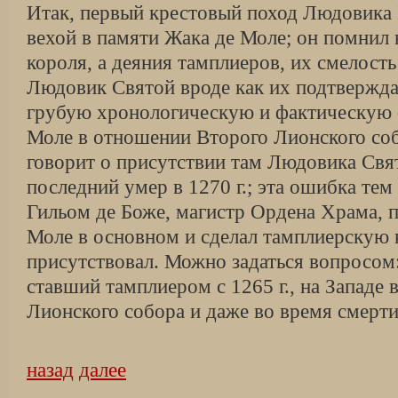
Итак, первый крестовый поход Людовика 
вехой в памяти Жака де Моле; он помнил 
короля, а деяния тамплиеров, их смелост
Людовик Святой вроде как их подтвержда
грубую хроноло­гическую и фактическую
Моле в отношении Второго Лионского соб
говорит о присутствии там Людовика Свят
последний умер в 1270 г.; эта ошибка тем
Гильом де Боже, магистр Ордена Храма, п
Моле в основном и сделал тамплиерскую к
присутствовал. Можно задать­ся вопросом
ставший тамплиером с 1265 г., на Западе 
Лионского собора и даже во время смерт
назад
далее