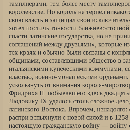
тамплиерами, тем более месту тамплиеро
королевстве. Но король не терпел ни­каког
свою власть и защищал свои исключитель
хотел постичь тонкости ближневосточной
спасти латинские государства, но не при
соглашений между друзьями», которые из
тех краях и обычно были связаны с конф
общинами, составлявшими общество в зам
итальянскими купеческими коммунами, с
властью, военно-монашескими орденами.
ускользнуть от вни­мания короля-миротво
Фридриха II, побывавшего здесь двадцать
Людови­ку IX удалось столь сложное дело
латинского Востока. Впрочем, ненадолго: 
распри вспыхнули с новой силой и в 1258 
настоящую гражданскую войну — войну с