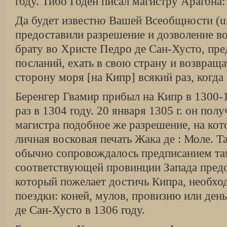
году. Тибо Годен писал магистру Арагона:
Да будет известно Вашей Всеобщности (uni
предоставили разрешение и дозволе­ние 
брату во Христе Пе­дро де Сан-Хусто, п
посла­ний, ехать в свою страну и возвраща
сторону моря [на Кипр] всякий раз, когда
Беренгер Гвамир прибыл на Кипр в 1300-1
раз в 1304 году. 20 января 1305 г. он полу
магистра подобное же разрешение, на кот
личная восковая печать Жака де : Моле. Т
обычно сопровождалось пред­писанием т
соответствующей про­винции Запада предо
который пожелает достичь Кипра, необход
поездки: коней, мулов, провизию или день
де Сан-Хусто в 1306 году.