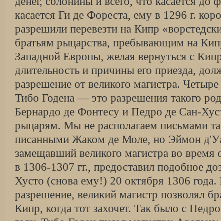
денег, солони­ны и всего, что касается до 
ка­сается Ги де Фореста, ему в 1296 г. кор
разрешили перевезти на Кипр «ворстедски
братьям рыцарства, пребывающим на Кип
Западной Европы, желая вернуться с Ки­п
длительность и причины его приезда, дол
разрешение от великого магистра. Четыре
Тибо Годена — это разрешения такого ро
Бернардо де Фонтесу и Педро де Сан-Хус
ры­царям. Мы не располагаем письмами так
писанными Жаком де Моле, но Эймон д'Уа
замещавший великого магистра во время о
в 1306-1307 гг., предоставил подобное до
Хусто (снова ему!) 20 октября 1306 года.
разрешение, великий магистр позволял бр
Кипр, когда тот захочет. Так было с Педр