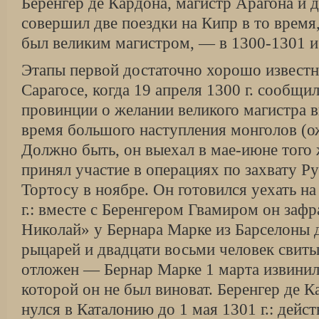
Беренгер де Кардона, магистр Арагона и
совершил две поездки на Кипр в то время,
был великим магистром, — в 1300-1301 и 
Этапы первой достаточно хорошо известны
Сарагосе, когда 19 апреля 1300 г. сообщи
провинции о желании великого магистра в
время большого наступления монголов (ож
Должно быть, он выехал в мае-июне того 
принял участие в операциях по захвату Ру
Тортосу в ноябре. Он готовил­ся уехать на
г.: вместе с Беренгером Гвамиром он заф
Николай» у Бернара Марке из Барселоны 
рыцарей и двадцати восьми человек свиты
отложен — Бернар Марке 1 марта извинилс
которой он не был виноват. Беренгер де К
нулся в Каталонию до 1 мая 1301 г.: дейст