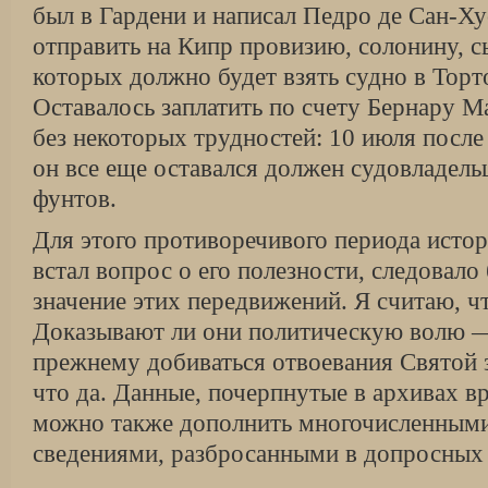
был в Гардени и написал Педро де Сан-Ху
отправить на Кипр провизию, солонину, сыр
которых должно будет взять судно в Торто
Оставалось заплатить по счету Бернару М
без некоторых трудностей: 10 июля посл
он все еще оставался должен судовладель
фунтов.
Для этого противоречивого периода истор
встал вопрос о его полезности, следовало
значение этих передвижений. Я счи­таю, 
Доказывают ли они поли­тическую волю 
прежнему до­биваться отвоевания Святой 
что да. Данные, почерпнутые в архивах в
можно также дополнить многочисленными,
сведениями, разбросанными в допросных 