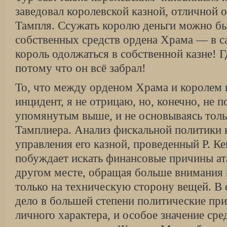
заведовал королевской казной, отлич­ной 
Тампля. Ссужать королю день­ги можно бы
собственных средств ордена Храма — в с
король одолжаться в собственной казне! Г
потому что он всё забрал!
То, что между орденом Храма и королем
инцидент, я не отрицаю, но, конечно, не 
упомянутым выше, и не основываясь тольк
Тамплиера. Анализ фискальной по­литики 
управления его казной, про­веденный Р. К
побуждает искать фи­нансовые причины ат
другом месте, обращая больше внимания н
только на техническую сторону вещей. В
дело в большей степени политические пр
личного характера, и особое значение сре