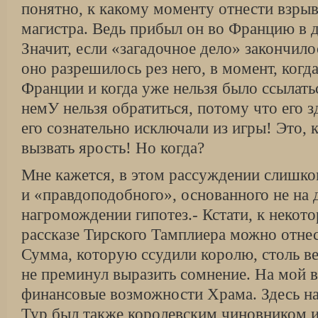
понятно, к какому моменту отнести взрыв 
магистра. Ведь прибыл он во Францию в д
Значит, если «загадочное дело» за­кончилос
оно разрешилось рез него, в момент, когд
Франции и когда уже нельзя было ссылать
немУ нельзя обратиться, потому что его з
его сознательно исключали из игры! Это, 
вызвать ярость! Но когда?
Мне кажется, в этом рассуждении слишко
и «правдоподобного», основанного не на до
нагромождении гипотез.- Кстати, к неко
рассказе Тирского Там­плиера можно отнес
Сумма, которую ссудили королю, столь ве
не пре­минул выразить сомнение. На мой в
финансовые возможности Храма. Здесь на
Тур был также королевским чиновником и