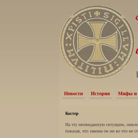
Новости
История
Мифы и 
Костер
На эту неожиданную ситуацию, ошелом
по­казав, что законы он ни во что не 