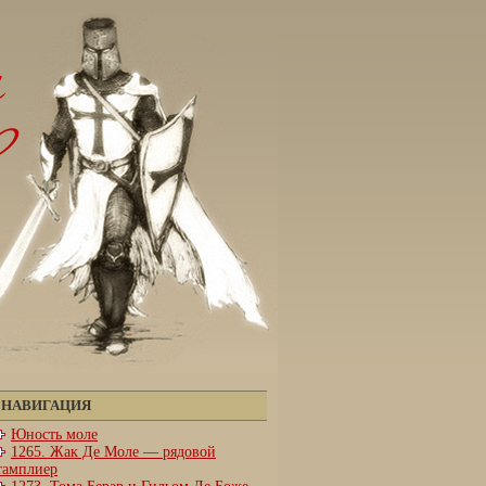
НАВИГАЦИЯ
Юность моле
1265. Жак Де Моле — рядовой
тамплиер