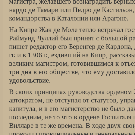
магистра, желавшего вознаградить верных
нардо де Тамари или Педро де Кастильон, 
командорства в Каталонии или Арагоне.
На Кипре Жак де Моле тепло встречал гост
Раймунд Луллий был принят с большой радо
пишет редактор его Беренгер де Кардона,
гг. и в 1306 г., ездивший на Кипр, рассказ
вели­ким магистром, готовившимся к отъез
три дня в его обществе, что ему достави
удовольствие.
В своих принципах руководства орденом 
автократом, не отступал от статутов, уп
капитула, и в его магистерство не было д
последним, не то что в ордене Госпи­таля
Вилларе в те же времена. В ходе двух сво
проводил провинциаль­ные и генеральные 