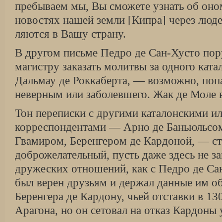
пребываем мы, Вы сможете узнать об оно
новостях нашей земли [Кипра] через люде
ляются в Вашу страну.
В другом письме Педро де Сан-Хусто пор
магистру заказать молитвы за одного ката
Дальмау де Роккаберта, — возможно, попа
неверным или заболевшего. Жак де Моле в 
Тон переписки с другими каталонскими ил
корреспондентами — Арно де Баньюльсом
Гвамиром, Беренгером де Кардоной, — ст
доброжелательный, пусть даже здесь не з
дружеских отношений, как с Педро де Са
был верен друзьям и держал данные им 
Беренгера де Кардону, чьей от­ставки в 13
Арагона, но он сето­вал на отказ Кардоны