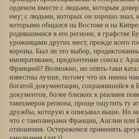
орденом вме­сте с людьми, которым довер
ему; с людьми, которых он хорошо знал, 
которыми общался на Востоке и на Кипре;
родившимися в его регионе, в графстве Бу
уроженцами других мест, прежде всего г
короны. Был ли это выбор, продиктован­
императивами, предпочтение союза с Ара
Францией? Возможно, но опять-таки ката
известны лучше, потому что их имена ча
богатой документации, сохранившейся в Б
документов, более близких к реалиям по
тамплиеров ре­гиона, проще ощутить ту а
дружбы, которую я описывал выше. Но ни
что с тамплиерами Франции, Англии или 
отношения. Остережемся применять аргумен
умолчания (лат.)].