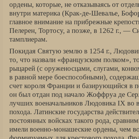
ордены, которые, не отказываясь от отде
внутри материка (Крак-де-Шевалье, Бофор
главное внимание на прибрежные крепост
Пелерен, Тортосу, а позже, в 1262 г., — 
тамплиерам.
Покидая Святую землю в 1254 г., Людовик
то, что назвали «французским полком», то
рыцарей (с оруженосцами, слугами, коню
в равной мере боеспособными), содержащ
счет коро­ля Франции и базирующийся в п
он был отдан под начало Жоффруа де Сер
лучших военачальников Людовика IX во в
похода. Латинские государства действите
постоянных войсках такого рода, сравним
имели военно-монашеские ордены, чем во
формируемых для крестового похода. Фр