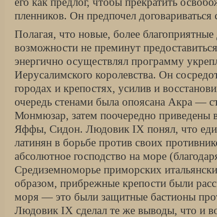
его как предлог, чтобы прекратить освоб
пленников. Он предпочел договариваться
Полагая, что новые, более благоприятные 
возможности не преминут предоставиться
энергично осуществлял программу укреп
Иерусалимского королевства. Он сосредо
городах и крепостях, усилив и восстанови
очередь стенами была опоясана Акра — ст
Монмюзар, затем поочередно приведены в
Яффы, Сидон. Людовик IX понял, что ед
латинян в борьбе против своих противни
абсолютное господство на море (благодар
Средиземноморье приморских итальянски
образом, прибрежные крепости были рассч
моря — это были защитные бастионы про­т
Людовик IX сделал те же выводы, что и 