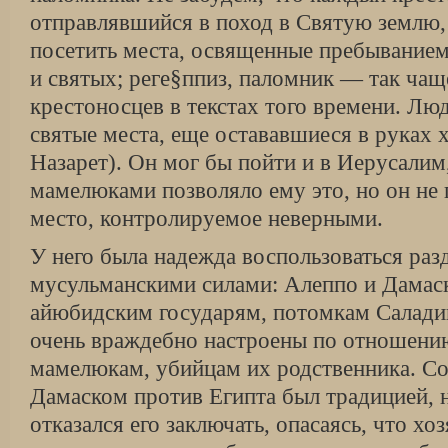
отправлявшийся в поход в Святую землю, 
посетить места, освященные пребыванием
и святых; реге§ппиз, паломник — так чащ
крестоносцев в текстах того време­ни. Лю
святые места, еще оставав­шиеся в руках 
Назарет). Он мог бы пойти и в Иерусалим
мамелюками позво­ляло ему это, но он не
место, контролируемое неверными.
У него была надежда воспользоваться раз
мусульманскими силами: Алеппо и Дамаск
айюбидским государям, потомкам Саладина
очень враждебно настроены по отноше­ни
мамелюкам, убийцам их родственника. Со
Дамаском против Египта был традици­ей,
отказался его заключать, опасаясь, что х