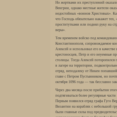
Но жертвами их преступлений оказали
Венгрии, однако местные жители оказ
недостойных «воинов Христо­вых». Как
что Господь обязательно накажет тех, 
проститутками или поднял руку на стр
веры».
Тем временем войско под командовани
Константинополя, сопро­вождаемое ко
Алексей и использовал его в качестве
крестоносцев, Петр и его неуемные п
столицы. Тогда Алексей пото­ропился 
в лагере на территории, подконтрольн
отряд, неподалеку от Никеи попавший
главе с Пет­ром Пустынником, но почт
октября 1096 года — так бес­славно з
Через два месяца после прибытия этог
подтягиваться более регулярные части 
Первым появился отряд графа Гуго Ве
Византии на кораблях с небольшой гр
были главные силы под предводительс