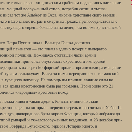
сь не только ев­реи: хищническим грабежам подверглось население
али мощный вооруженный от­пор, истребив сотни и тысячи
 писал тот же Альберт из Экса, многие христиане свято верили,
«кто в Его глазах погряз в смертных грехах, прелюбодействовал с
анствующего еврея... больше из-за денег, чем во имя христианской
ем Петра Пустын­ника и Вальтера Голяка достигло
нницей печенегов — это племя недавно поко­рил император
 воен­ной полиции. Дожидаясь отставшей части армии
риспешники принялись опусто­шать окрестности имперской
переправить их через Босфорский пролив, органи­зовав размещение
ой туркам-сельджукам. Вслед за ними переправился и герман­ский
 в турецкую ло­вушку. На помощь им пришли главные силы во
и вся армия крестоносцев была разгромлена. Произошло это 21
акончился «народный» крестовый поход.
о незадачливого «авангарда» к Константинополю стали
крестоносцев, на которые в первую оче­редь и рассчитывал Урбан II.
рмандуа, двоюродного брата короля Франции, кото­рый добрался до
уппой рыцарей и тяжеловооруженных всадников. А 23 декабря при­
твом Готфрида Бульонского, герцога Лотарингского, в