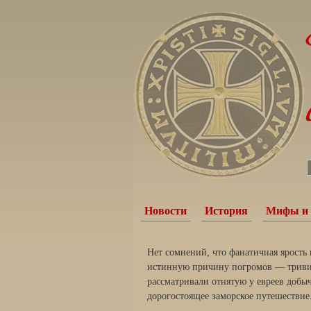
Новости
История
Мифы и 
Нет сомнений, что фанатичная ярость
истинную при­чину погромов — триви
рассматривали отнятую у евреев добы­
дорогостоящее заморское путешествие