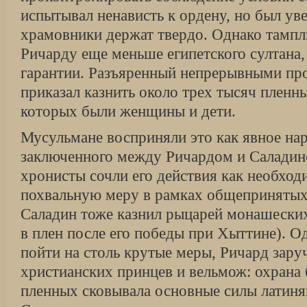
испытывал ненависть к ордену, но был уве
храмовники держат твердо. Однако тамп
Ричарду еще меньше египетского султана, 
гарантии. Разъяренный непрерывными пр
приказал казнить около трех тысяч пленн
которых были женщины и дети.
Мусульмане восприняли это как явное нар
заключенного между Ричардом и Саладин
хронисты сочли его действия как необхо
похвальную меру в рамках общепринятых
Саладин тоже казнил рыцарей монашеских
в плен после его победы при Хыттине). О
пойти на столь крутые меры, Ричард зару
христианских принцев и вельмож: охрана
пленных сковывала основные силы латин