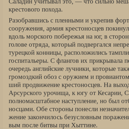
Саладин учитывал это, — что сильно ме
крестового похода.
Разобравшись с пленными и укрепив фор
сооружения, армия крестоносцев покинул
вдоль морского побережья на юг, в сторо
голове отряда, который подвергался непр
турецкой конницы, расположились тампли
госпитальеры. С флангов их прикрывала п
очередь английские лучники, которые так
громоздкий обоз с оружием и провиантом
ший продвижение крестоносцев. На выход
Арсурского урочища, к югу от Кесарии, С
полномасштабное наступление, но был от
носцами. Обе стороны понесли незначител
жение закончилось безусловным поражен
вым после битвы при Хыттине.