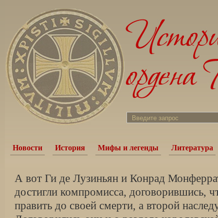
Новости
История
Мифы и легенды
Литература
А вот Ги де Лузиньян и Конрад Монферра
достигли компромисса, договорившись, ч
править до своей смерти, а второй наслед