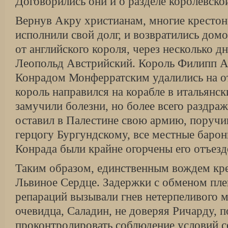
Договорились они и о раз­деле королевско
Вернув Акру христианам, многие крестон
исполнили свой долг, и возвратились домо
от английского короля, через несколько дн
Леопольд Австрийский. Король Филипп Ав
Конрадом Монферратским удалились на от
король направился на корабле в итальянск
замучили болезни, но более всего раздраж
оставил в Палестине свою армию, поручи
герцогу Бургундскому, все местные баро
Конрада были крайне огорчены его отъезд
Таким образом, единственным вождем кре
Львиное Сердце. Задержки с обменом пле
репараций вызывали гнев нетерпеливого м
очевидца, Саладин, не доверяя Ричарду, 
проконтролировать соблюдение условий с