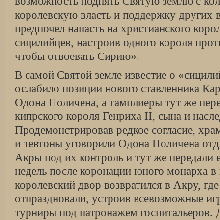
возможность под­нять Святую землю с кол
королевскую власть и поддержку других в
предпочел напасть на христианского коро
сицилийцев, настроив одного короля прот
чтобы отвоевать Си­рию».
В самой Святой земле известие о «сицили
ослабило позиции нового ставленника Ка
Одона Поличена, а тамплиеры тут же пер
кипрского короля Генриха II, сына и насл
Продемонстрировав редкое согласие, хра
и тевтоны уговорили Одона Поличена отд
Акры под их контроль и тут же передали 
недель после коронации юного монарха в 
королевский двор возвратился в Акру, гд
отпраздновали, устроив всевозможные иг
турниры под патронажем госпитальеров. 