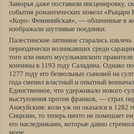
Заморья даже поставили инсценировку, 
события романтических новелл «Рыцари К
«Коро- Феминийская», — облаченные в же
изображали шутливые поединки.
Палестинские латиняне старались извлечь 
периодически возникавших среди сарацин
того или иного мусульманского правител
кончины в 1193 году Саладина. Однако по
1277 году его безвольных сыновей на султ
года сменил властный и опытный военачал
Единственное, что удерживало нового су
выступления против франков, — страх пе
Анжуйским: коли уж он оказался в 1282 г
Сицилии, то теперь ничто не помешает ем
его наследниками, которые давно стремил
море