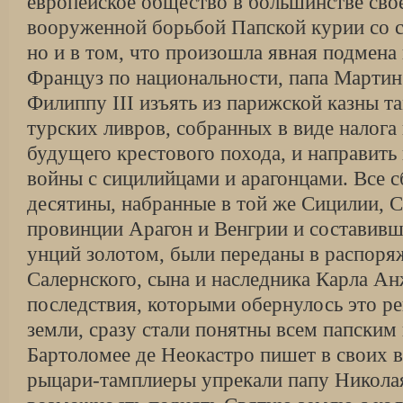
европейское общество в большинстве св
вооруженной борьбой Папской курии со 
но и в том, что произошла явная подмена 
Француз по национальности, папа Марти
Филиппу III изъять из парижской казны т
турских ливров, собранных в виде на­лога
будущего крестового похода, и направить
войны с сицилийцами и арагонцами. Все 
десятины, набранные в той же Сицилии, С
провинции Арагон и Венгрии и составивш
унций золотом, были переданы в распоря
Салернского, сына и наследника Карла А
последствия, ко­торыми обернулось это р
земли, сразу стали понятны всем папским
Бартоломее де Неокастро пишет в своих 
рыцари-тамп­лиеры упрекали папу Никола