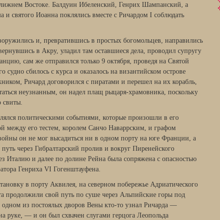
Ближнем Востоке. Балдуин Ибеленский, Генрих Шампанский, а
а и святого Иоанна поклялись вместе с Ричардом I соблюдать
зоружились и, превратившись в простых богомольцев, направились
вернувшись в Акру, уладил там оставшиеся дела, проводил супругу
анцию, сам же отправился только 9 октября, проведя на Святой
го судно сбилось с курса и оказалось на византийском острове
жником, Ричард договорился с пиратами и перешел на их корабль,
аться неузнанным, он надел плащ рыцаря-храмовника, поскольку
о свиты.
ялся политическими событиями, которые произошли в его
ой между его тестем, королем Санчо Наваррским, и графом
ойны он не мог высадиться ни в одном порту на юге Франции, а
а путь через Гибралтарский пролив и вокруг Пиренейского
рез Италию и далее по долине Рейна была сопряжена с опасностью
ратора Генриха VI Гогенштауфена.
тановку в порту Аквилея, на северном побережье Адриатического
ита продолжили свой путь по суше через Альпийские горы под
 одном из постоялых дворов Вены кто-то узнал Ричарда —
а руке, — и он был схвачен слугами герцога Леопольда