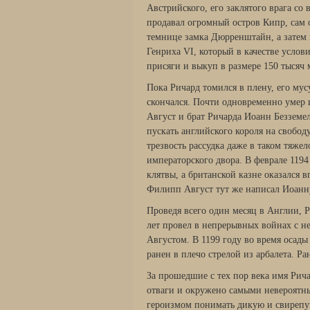
Австрийского, его заклятого врага со
продавал огромный остров Кипр, сам о
темнице замка Дюрренштайн, а затем 
Генриха VI, который в качестве усло
присяги и выкуп в размере 150 тысяч 
Пока Ричард томился в плену, его м
скончался. Почти од­новременно умер
Август и брат Ричарда Иоанн Безземе
пускать английского короля на свобод
трезвость рассудка даже в таком тяже
императорского двора. В феврале 1194
клят­вы, а британской казне оказался 
Филипп Август тут же написал Иоанну
Проведя всего один месяц в Англии, 
лет про­вел в непрерывных войнах с 
Августом. В 1199 году во время оса
ранен в плечо стрелой из арбалета. Ра
За прошедшие с тех пор века имя Рич
отваги и окружено самыми невероятны
героизмом понимать дикую и свирепу