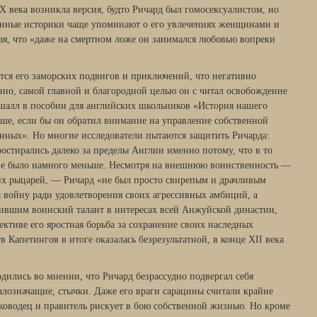
X века возникла версия, будто Ричард был гомосексуалистом, но
енные историки чаще упоминают о его увлечениях женщинами и
ая, что «даже на смертном ложе он занимался любовью вопреки
ется его заморских подвигов и приключений, что негативно
нно, самой главной и благородной целью он с читал освобождение
шалл в пособии для английских школьников «История нашего
чше, если бы он обратил внимание на управление собственной
анных». Но многие исследователи пытаются защитить Ричарда:
ростирались далеко за пределы Англии именно потому, что в то
ине было намного меньше. Несмотря на внешнюю воинственность —
гих рыцарей, — Ричард «не был просто свирепым и драчливым
 войну ради удовлетворения своих агрессивных амбиций, а
бившим воинский талант в интересах всей Анжуйской династии,
пективе его яростная борьба за сохранение своих наследных
 Капетингов в итоге оказалась безрезультатной, в конце XII века
дились во мнении, что Ричард безрассудно подвергал себя
алозначащие, стычки. Даже его враги сарацины считали крайне
ководец и правитель рискует в бою собственной жизнью. Но кроме