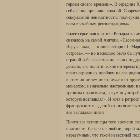
героем своего времени». В середине X
сейчас она признана ложной. Соврем
сексуальной ненасытности, подчеркив
всем врачебным рекомендациям».
Более серьезная критика Ричарда каса
сказалось на самой Англии. «Несомне
Иерусалима, — пишет историк Г. Мар
острова», — но насколько было бы лу
страной и благосостояние своих подд
дескать, его политические интересы п
время серьезных проблем на его род
в этом он ничем не отличался от дру
монархом, изначально настроенным на
трезвым правителем, разумно употре
которую возглавлял». И хотя в ретрос
французских владений от посягательств
все выглядело иначе.
Почти все летописцы того времени схо
опасности, бросаясь в любые, порой м
неразумным, что такой известный пол