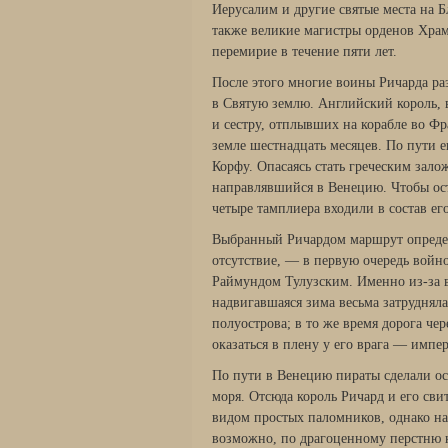
Иерусалим и другие святые места на 
также великие магистры орденов Храм
перемирие в течение пяти лет.
После этого многие воины Ричарда ра
в Святую землю. Английский король, 
и сестру, отплывших на корабле во Фр
земле шестнадцать месяцев. По пути е
Корфу. Опасаясь стать греческим зало
направлявшийся в Венецию. Чтобы ост
четыре тамплиера входили в состав ег
Выбранный Ричардом маршрут определ
отсутствие, — в первую очередь войн
Раймундом Тулузским. Именно из-за в
надвигавшаяся зима весьма затруднял
полуострова; в то же время дорога че
оказаться в плену у его врага — импе
По пути в Венецию пираты сделали ос
моря. Отсюда король Ричард и его св
видом простых паломников, однако на
возможно, по драгоценному перстню н