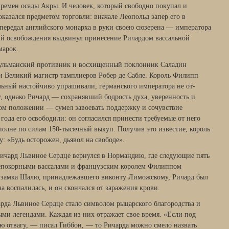
 времен осады Акры. И человек, который свободно покупал и
казался предметом торговли: вначале Леопольд запер его в
передал английского монарха в руки своею сюзерена — императора
­вий освобождения выдвинул принесение Ричардом вассальной
марок.
усульманский против­ник и восхищенный поклонник Саладин
 и Великий магистр тамплиеров Робер де Саб­ле. Король Филипп
ль­ный настойчиво упрашивали, германского императора не от­
у, однако Ричард — сохранявший бодрость духа, уверенность и
лом положении — сумел завоевать поддерж­ку и сочувствие
 года его освободили: он согласился принести требуемые от него
вполне по силам 150-тысяч­ный выкуп. Получив это известие, король
: «Будь осторожен, дьявол на свободе».
Ричард Львиное Сердце вернулся в Нормандию, где следующие пять
непокорными вассалами и фран­цузским королем Филиппом
ды замка Шалю, принадлежавшего виконту Лиможскому, Ричард был
на воспа­лилась, и он скончался от заражения крови.
арда Львиное Сердце стало символом рыцарского благородства и
ми легендами. Каждая из них отражает свое время. «Если под
ю отвагу, — писал Гиббон, — то Ричарда можно смело назвать