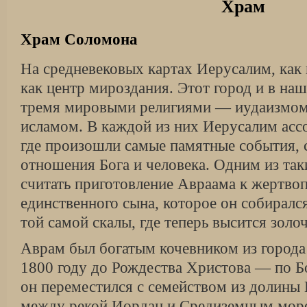
Храм
Храм Соломона
На средневековых картах Иерусалим, как
как центр мироздания. Этот город и в наш
тремя мировыми религиями — иудаизмом
исламом. В каждой из них Иерусалим асс
где произошли самые памятные собы­тия
отношения Бога и человека. Одним из та
считать приготовление Авраама к жер­тв
единственного сына, которое он со­биралс
той самой скалы, где теперь высится золо
Аврам был богатым кочевником из города 
1800 году до Рождества Христова — по 
он переместился с семейством из долины 
между рекой Иордан и Средиземным мор