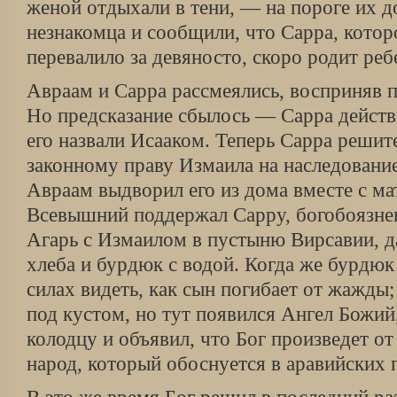
женой отдыхали в тени, — на пороге их д
незнакомца и сообщили, что Сарра, котор
перевалило за девяносто, скоро родит реб
Авраам и Сарра рассмеялись, восприняв п
Но предсказание сбылось — Сарра действ
его назвали Исааком. Теперь Сарра решит
законному праву Измаила на наследова­ни
Авраам выдворил его из дома вме­сте с м
Всевышний поддержал Сарру, бо­гобоязне
Агарь с Измаилом в пустыню Вирсавии, д
хлеба и бурдюк с водой. Когда же бурдюк 
силах видеть, как сын погибает от жажды;
под кустом, но тут появился Ангел Божий,
колодцу и объявил, что Бог произведет о
народ, который обо­снуется в аравийских 