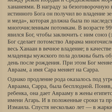
хананеями. В награду за безоговорочную 
истинного Бога он получил во владение з
и меда», которая должна была по на­следст
многочисленным потомкам. В возра­сте 99
явился Бог, чтобы заключить с ним союз (з
Бог сделает потомство Аврама многочисл
весь Ханаан в вечное владение; в качестве 
младенцы мужского пола должны быть об
день после рожде­ния. При этом Бог меня
Авраам, а имя Сара меняет на Сарра.
Однако продление рода оказалось под угро
Авраама, Сарра, была бесплодной. Поняв,
ребенка, она дает Аврааму в жены египет
имени Агарь. И в положенные сроки та пр
Измаила. Спустя несколько лет — в жарки