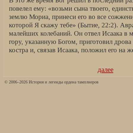
В это же время Бог решил в последний раз
повелел ему: «возьми сына твоего, единств
землю Мориа, принеси его во все сожжение
которой Я скажу тебе» (Бытие, 22:2). Авр
малейших колебаний. Он отвел Исаака в 
гору, указанную Богом, приготовил дрова 
костра и, связав Исаака, положил его на 
далее
© 2006–2026 История и легенды ордена тамплиеров