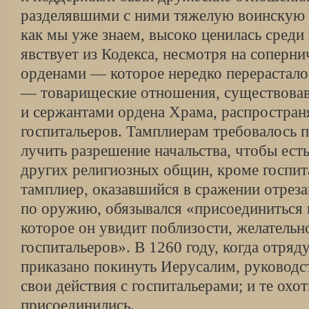
разделявшими с ними тяже­лую воинскую 
как мы уже знаем, вы­соко ценилась среди
явствует из Кодек­са, несмотря на соперн
орденами — которое нередко перерастало
— това­рищеские отношения, существов
и сержантами ордена Храма, распространя
госпитальеров. Тамплиерам требовалось п
лучить разрешение начальства, чтобы есть
других религиозных общин, кроме госпита
тамплиер, оказавшийся в сражении отреза
по оружию, обязывался «присоединиться к
которое он увидит поблизости, желательн
госпитальеров». В 1260 году, когда отря
приказано покинуть Иерусалим, руководс
свои действия с госпитальерами; и те охо
присоединились.