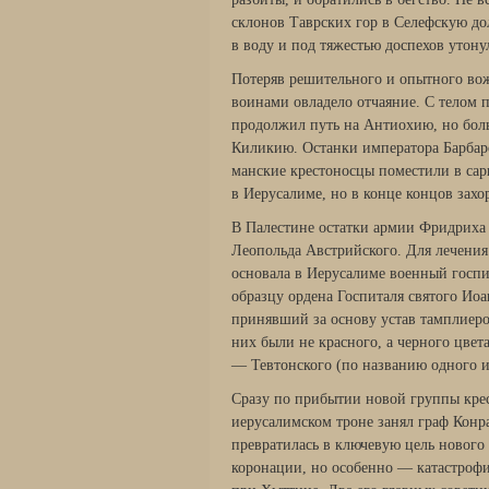
склонов Таврских гор в Селефскую дол
в воду и под тяжестью доспехов утону
Потеряв решительного и опытного вож
воинами овладело отчаяние. С телом
продолжил путь на Антиохию, но боль
Киликию. Останки императора Барбарос
манские крестоносцы поместили в сарк
в Иерусалиме, но в конце концов захо
В Палестине остатки армии Фридриха
Леопольда Австрийского. Для лечения
основала в Иерусалиме военный госп
образцу ордена Госпиталя святого Ио
принявший за основу устав тамплиеро
них были не красного, а черного цвета
— Тевтонского (по названию одного и
Сразу по прибытии новой группы крес
иерусалимском троне занял граф Конр
превратилась в ключевую цель нового 
коронации, но особенно — катастрофи