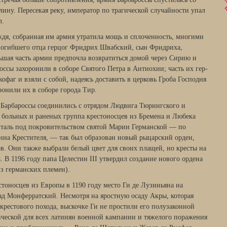
ину. Пересекая реку, император по трагической случайности упал
л.
дя, собранная им армия утратила мощь и сплоченность, многими
 погибшего отца герцог Фридрих Швабский, сын Фридриха,
шая часть армии предпочла возвратиться домой через Сирию и
сы захо­ронили в соборе Святого Петра в Антиохии; часть их гер­
офаг и взяли с собой, надеясь доставить в церковь Гроба Господня
ронили их в соборе города Тир.
 Барбароссы соединились с отрядом Людвига Тюрингского и
 больных и раненых группа крестоносцев из Бремена и Любека
италь под покровительством святой Марии Германской — по
анна Крестителя, — так был образован новый рыцарский орден,
в. Они также выбрали белый цвет для своих плащей, но кресты на
. В 1196 году папа Целестин III утвердил создание нового ордена
з германских племен).
тоносцев из Европы в 1190 году место Ги де Лузиньяна на
ад Монферратский. Несмотря на яростную осаду Акры, которая
крестового похода, выскочке Ги не простили его полузако­нной
ческой для всех латинян военной кампании и тяжелого поражения