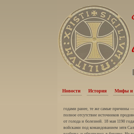
Новости
История
Мифы и 
годами ранее, те же самые причины —
полное отсутствие источников продов
от голода и болезней. 18 мая 1190 го
войсками под командованием зятя Сала
разбиты, и обратились в бегство. Не 