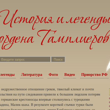
легенды
Литература
Фото
Видео
Приорство РФ
 недружественное отношение греков, тяжелый климат и почти
ольствия на пути следования привели к большим людским потерям
да германские крестоносцы впервые столкнулись с турецкими
дина, Ма­лик-шаха. В результате короткой стычки турки были
встречая больше сопротивления, армия Барбароссы спустилась со