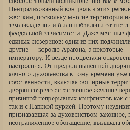
способствовали возникновению там атмо
Централизован­ный контроль в этих регио
жестким, по­скольку многие территории н
землевладении и были избавлены от гнет
феодальной зависимости. Даже местные ф
единых сюзеренов: одни из них подчиняли
другие — королю Арагона, а некоторые 
императору. И везде процветали открове
настроения. От предков нынешней дворян
алчного духовенства к тому времени уже
собственности, включая обширные террит
дворян созрело естественное желание верн
причиной непрерывных конфликтов как с
так и с Папской курией. Поэтому неудивит
признававшая за духовенством законное, 
неограниченное обогащение, вызывала о