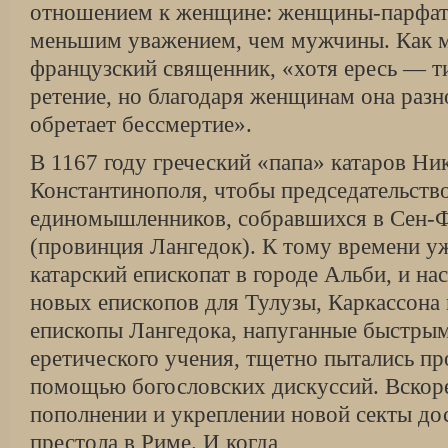
отношением к женщине: женщины-парфаты
меньшим уважением, чем мужчины. Как м
французский священник, «хотя ересь — т
ретение, но благодаря женщинам она разн
обретает бессмертие».
В 1167 году греческий «папа» катаров Ни
Константинополя, чтобы председательство
единомышленников, собравшихся в Сен-Ф
(провинция Лангедок). К тому времени у
катарский епископат в городе Альби, и на
новых епископов для Тулузы, Каркассона
епископы Лангедока, напуганные быстры
еретического учения, тщетно пытались пр
помощью богословских дискуссий. Вскоре
пополнении и укреплении новой секты дос
престола в Риме. И когда