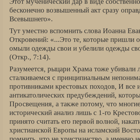
Этот мученический дар в виде собственн
бесконечно возвышенный акт сразу оправд
Всевышнего».
Тут уместно вспомнить слова Иоанна Еван
Откровений: «...Это те, которые пришли о
омыли одежды свои и убелили одежды св
(Откр., 7:14).
Разумеется, рыцари Храма тоже убивали л
сталкиваемся с принципиальным непоним
противниками крестовых походов, И все и
антикатолических предубеждений, которы
Просвещения, а также потому, что многи
исторический анализ лишь с 1-го Крестово
принято считать его первой волной, накат
христианской Европы на исламский Восто
помнить, что не христианство, а именно и