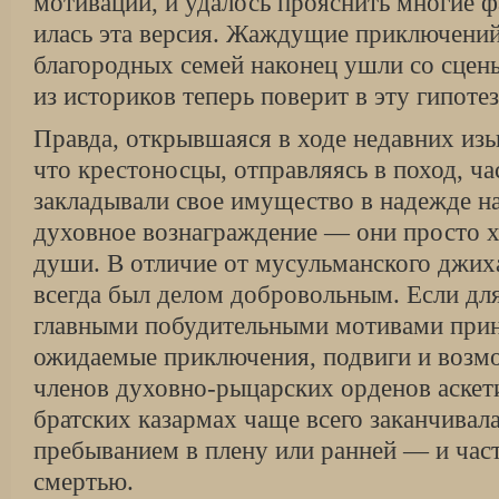
моти­вации, и удалось прояснить многие ф
илась эта версия. Жаждущие приключени
благородных семей наконец ушли со сцены
из историков теперь поверит в эту гипоте
Правда, открывшаяся в ходе недавних изыс
что крестоносцы, отправляясь в поход, ча
закладывали свое имущество в надежде на
духовное вознаграждение — они просто х
души. В отличие от мусульманского джих
всегда был делом добровольным. Если дл
главными побудительными мотивами при­н
ожидаемые приключения, подвиги и возмо
членов духовно-рыцарских орденов аскет
братских казармах чаще всего закан­чивал
пребыванием в плену или ранней — и ча
смертью.