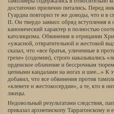
тамплиеры содержались в относи­тельно 
достаточно прилично пита­лись. Перед и
Гуардиа повторил те же доводы, что и в 
II. Он твердо заявил: обряд вступления в
канониче­ский характер и полностью соот
католи­цизма. Обвинения в отрицании Хри
«ужасной, отвратительной и жестокой вы
сказал, что «все братья, уличенные в про
грехе» (содо­мии), строго наказывались «
орден­ское облачение и бессрочным тюрем
цепными кандалами на ногах и шее...» К 
добавил, что все обвинения против тампл
«клевете и жестокосердии», а те, кто в н
лжецы.
Недовольный результатами следствия, пап
приказал архиепископу Таррагонскому и 