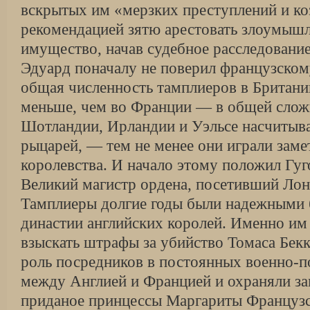
вскрытых им «мерзких преступлений и ко
рекомендацией зятю арестовать злоумыш­
имущество, начав судебное расследование
Эдуард поначалу не поверил французско­м
общая численность тамплиеров в Бри­тан
меньше, чем во Франции — в общей слож
Шотландии, Ирландии и Уэльсе на­считыва
рыцарей, — тем не менее они играли заме
королевства. И начало этому положил Гуг
Великий магистр ордена, по­сетивший Лон
Тамплиеры долгие годы были надежными
династии английских ко­ролей. Именно им
взыскать штрафы за убий­ство Томаса Бек
роль посредников в постоянных военно-п
между Англией и Францией и охраняли з
приданое прин­цессы Маргариты Французс