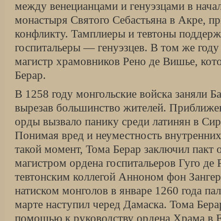
между венецианцами и генуэзцами в начал
монастыря Святого Себастьяна в Акре, п
конфликту. Тамплиеры и тевтоны поддерж
госпитальеры — генуэзцев. В том же году
магистр храмовников Рено де Вишье, кот
Берар.
В 1258 году монгольские войска заняли Ба
вырезав большинство жителей. Приближен
орды вызвало панику среди латинян в Сир
Понимая вред и неуместность внутренних 
такой момент, Тома Берар заключил пакт 
магистром ордена госпитальеров Гуго де 
тевтонским коллегой Анноном фон Зангер
натиском монголов в январе 1260 года пал
марте наступил черед Дамаска. Тома Бера
помощью к руководству ордена Храма в Е