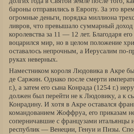
долгих года в Святой земле после того, как
бароны отправились в Европу. За это вре
огромные деньги, порядка миллиона трех
ливров, что превышало суммарный доход 
королевства за 11 — 12 лет. Благодаря ег
воцарился мир, но в целом положение хри
оставалось непрочным, а Иерусалим по-п
руках неверных.
Наместником короля Людовика в Акре б
де Саржин. Однако после смерти императо
г.), а затем его сына Конрада (1254 г.) иер
должен был перейти не к Людовику, а к 
Конрадину. И хотя в Акре оставался фран
командованием Жоффруа, его приказам н
соперничавшие с французами итальянцы 
республик — Венеции, Генуи и Пизы. Спо