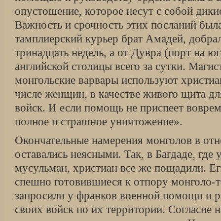
опустошение, которое несут с собой дики
Важность и срочность этих посланий была
тамплиерский курьер брат Амадей, добрал
тринадцать недель, а от Дувра (порт на ю
английской столицы всего за сутки. Магис
монгольские варвары используют христиа
числе женщин, в качестве живого щита д
войск. И если помощь не приспеет воврем
полное и страшное уничтожение».
Окончательные намерения монголов в от
оставались неясными. Так, в Багдаде, где
мусульман, христиан все же пощадили. Е
спешно готовившиеся к отпору монголо-т
запросили у франков военной помощи и р
своих войск по их территории. Согласие 