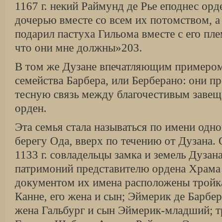
1167 г. некий Раймунд де Рье еподнес ор
дочерью вместе со всем их потомством, 
подарил пастуха Гильома вместе с его пле
что они мне должны»203.
В том же Дузане впечатляющим примером
семейства Барбера, или Берберано: они п
тесную связь между благочестивым завещ
орден.
Эта семья стала называться по имени одно
берегу Ода, вверх по течению от Дузана.
1133 г. совладельцы замка и земель Дузан
патримоний представителю ордена Храма 
документом их имена расположены тройк
Канне, его жена и сын; Эймерик де Барбер
жена Гальбург и сын Эймерик-младший; т