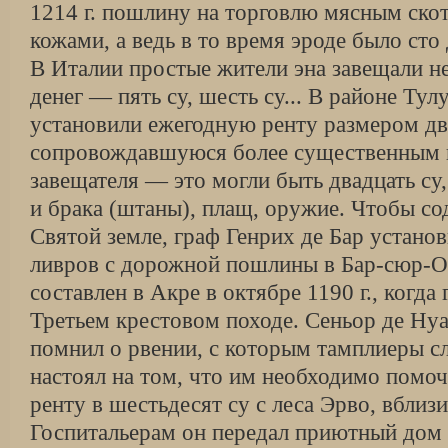
1214 г. пошлину на торговлю мясным скот
кожами, а ведь в то время эроде было сто
В Италии простые жители эна завещали н
денег — пять су, шесть су... В районе Ту
установили ежегодную ренту размером дв
сопровождавшуюся более существенным п
завещателя — это могли быть двадцать су,
и брака (штаны), плащ, оружие. Чтобы со
Святой земле, граф Генрих де Бар установ
ливров с дорожной пошлины в Бар-сюр-О
составлен в Акре в октябре 1190 г., когда
Третьем крестовом походе. Сеньор де Нуа
помнил о рвении, с которым тамплиеры с
настоял на том, что им необходимо помоч
ренту в шестьдесят су с леса Эрво, вблиз
Госпитальерам он передал приютный дом 