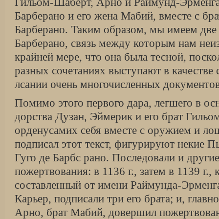
Гильом-Шаберт, Арно и Раймунд-Эрменга
Барберано и его жена Мабий, вместе с бр
Барберано. Таким образом, мы имеем две 
Барберано, связь между которым нам неиз
крайней мере, что она была тесной, поско
разных сочетаниях выступают в качестве 
лсании очень многочисленных документов
Помимо этого первого дара, легшего в ос
дорства Дузан, Эймерик и его брат Гиль
орденусамих себя вместе с оружием и лош
подписал этот текст, фигурируют некие П
Гуго де Барбс рано. Последовали и другие
пожертвования: в 1136 г., затем в 1139 г.,
составленный от имени Раймунда-Эрменга
Карьер, подписали три его брата; и, главное
Арно, брат Мабий, довершил по­жертвовани