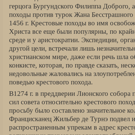
герцога Бургунд­ского Филиппа Доброго, 
походы против турок Жана Бесстрашного в
1456 г. Крестовые похо­ды во имя освоб
Христа все еще были популярны, по край
среде и у аристократии. Экспедиции, орг
другой цели, встречали лишь незначитель
христианском мире, даже если речь шла о
конкисте, которая, по правде сказать, нес
недовольные жаловались на злоупотребле
поведью крестового похода.
В1274 г. в преддверии Лионского собора 
сил совета относительно крестового похода
просьбу было составлено значительное к
Францисканец Жильбер де Турнэ подвел и
распространенным упрекам в адрес крест