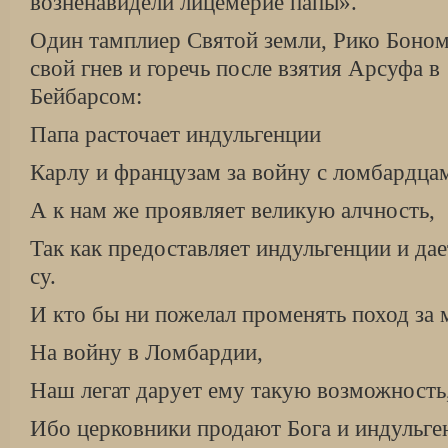
возненавидели лицемерие папы».
Один тамплиер Святой земли, Рико Бономе
свой гнев и горечь после взятия Арсуфа в 
Бейбарсом:
Папа расточает индульгенции
Карлу и французам за войну с ломбардца
А к нам же проявляет великую алчность,
Так как предоставляет индульгенции и дае
су.
И кто бы ни пожелал променять поход за 
На войну в Ломбардии,
Наш легат дарует ему такую возможность
Ибо церковники продают Бога и индульге