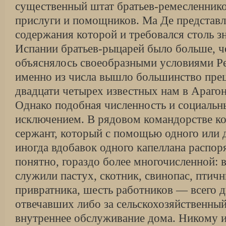
существенный штат братьев-ремесленнико
прислуги и помощников. Ма Де представл
содержания которой и требовался столь з
Испании братьев-рыцарей было больше, че
объяснялось своеобразными условиями Ре
именно из числа вышло большинство прец
двадцати четырех известных нам в Арагон
Однако по­добная численность и социальн
исключением. В рядовом командорстве к
сержант, который с по­мощью одного или д
иногда вдобавок одного капеллана распор
понятно, гораздо более многочисленной: в
служили пастух, скотник, свинопас, птичн
привратника, шесть работников — всего д
отвечавших либо за сельскохозяйственный
внутреннее обслуживание дома. Никому и