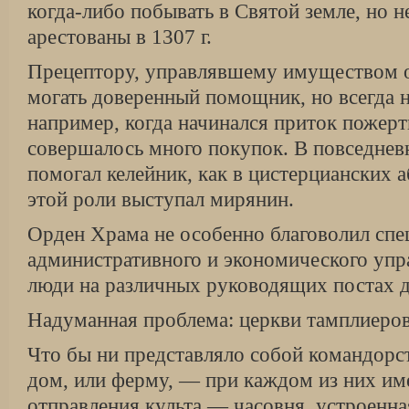
когда-либо побывать в Святой земле, но 
арестованы в 1307 г.
Прецептору, управлявшему имуществом ор
могать доверенный помощник, но всегда 
на­пример, когда начинался приток пожер
совершалось много покупок. В повседнев
помогал келей­ник, как в цистерцианских а
этой роли выступал мирянин.
Орден Храма не особенно благоволил спе
административного и экономического упра
люди на различных руководящих постах д
Надуманная проблема: церкви тамплиеро
Что бы ни представляло собой командорс
дом, или ферму, — при каждом из них им
отправления культа — часовня, устроенна