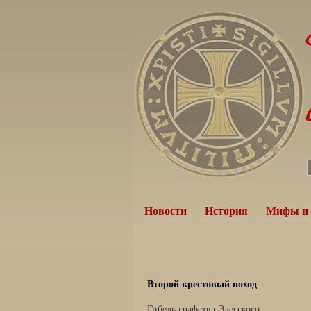
Новости
История
Мифы и 
Второй крестовый поход
Гибель графства Эдесского