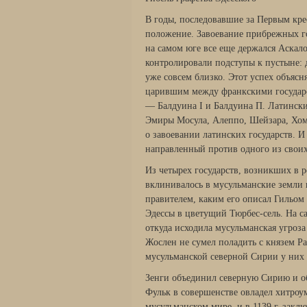
В годы, последовавшие за Первым крес
положение. Завоевание прибрежных гор
на самом юге все еще держался Аскало
контролирова­ли подступы к пустыне:
уже совсем близко. Этот успех объясн
царив­шим между франкскими государс
— Балдуина I и Балдуина П. Латин­ски
Эмиры Мосула, Алеппо, Шейзара, Хомс
о завоевании латин­ских государств. 
направленный против одного из свои
Из четырех государств, возникших в ре
вклинивалось в мусульман­ские земли 
правителем, каким его описал Гильом 
Эдессы в цветущий Тюрбес-сель. На с
откуда исходила мусульманская угроз
Жослен не сумел по­ладить с князем Р
мусульманской северной Сирии у них 
Зенги объединил северную Сирию и о
Фульк в совершенстве ов­ладел хитроу
мусульманском мире, и в 1139 г. закл