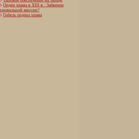
Тыловое обеспечение на западе
Орден храма в XIII в.: Забвение
изначальной миссии?
Гибель ордена храма