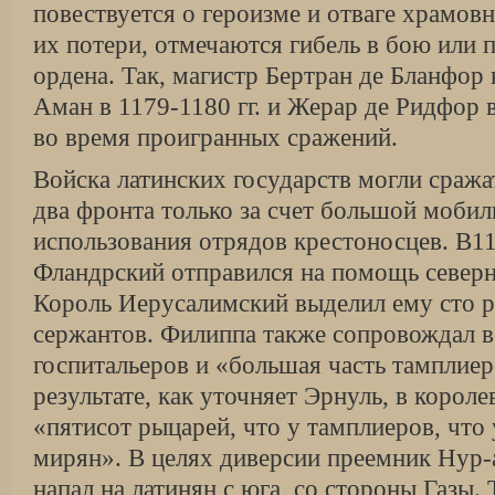
повествуется о ге­роизме и отваге храмо
их потери, отмеча­ются гибель в бою или 
ордена. Так, магистр Бертран де Бланфор в
Аман в 1179-1180 гг. и Жерар де Ридфор в
во время проигранных сражений.
Войска латинских государств могли сража
два фронта только за счет большой мобил
исполь­зования отрядов крестоносцев. В1
Фландрский отпра­вился на помощь север
Король Иерусалимский выделил ему сто р
сержантов. Филиппа также сопровождал в
госпитальеров и «большая часть там­плиер
результате, как уточняет Эрнуль, в коро­ле
«пятисот рыцарей, что у тамплиеров, что 
мирян». В целях диверсии преемник Нур-
напал на латинян с юга, со стороны Газы.