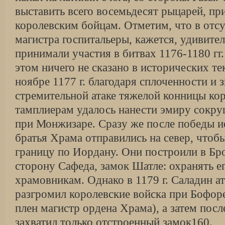
выставить всего восемьдесят рыцарей, п
королевским бойцам. Отметим, что в отсу
магистра госпитальеры, кажется, удивите
прини­мали участия в битвах 1176-1180 гг
этом ни­чего не сказано в исторических те
ноябре 1177 г. благодаря сплоченности и 
стремительной атаке тяжелой конницы ко
тамплиерам удалось на­нести эмиру сокр
при Монжизаре. Сразу же после победы и
братья Храма отправились на север, чтобы
границу по Иордану. Они построи­ли в Бро
сторону Сафеда, замок Шатле: охра­нять е
храмовникам. Однако в 1179 г. Саладин ат
разгромил королевские войска при Бофоре
плен магистр ордена Храма), а затем посл
захватил только отстроенный замок160.