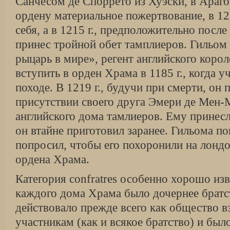
Санчесом де Споррето из Хуэски, в Арагон
ордену материальное пожерт­вование, в 12
себя, а в 1215 г., предположитель­но посл
принес тройной обет тамплиеров. Гильо
рыцарь в мире», регент английского ко­рол
вступить в орден Храма в 1185 г., когда у
походе. В 1219 г., будучи при смерти, он 
присутствии своего друга Эмери де Мен-М
английского дома тамлиеров. Ему принесл
он втайне приготовил заранее. Гильома п
попросил, чтобы его похоронили на лонд
ордена Храма.
Категория confratres особенно хорошо изв
каждого дома Храма было дочернее братс
действовало прежде всего как общество
участникам (как и всякое братство) и был