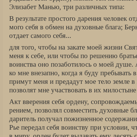
Элиза­бет Манью, три различных типа:
В результате простого дарения человек от
мого себя в обмен на духовные блага; Бе
отдает самого себя...
для того, чтобы на закате моей жизни Свя
меня к себе, или чтобы по решению брат
воинства оно позаботи­лось о моей душе. 
ко мне внезапно, когда я буду пре­бывать в
примут меня и предадут мое тело земле в
позволят мне участвовать в их милостыне
Акт вверения себя ордену, сопровождае
рением, позволял совместить духовные бл
да­ритель получал пожизненное содержание
Рье пе­редал себя воинству при условии, ч
в миру, орден будет выдавать ему десять 