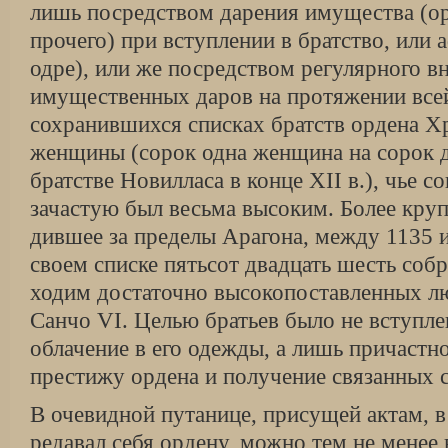
лишь посредством да­рения имущества (о
прочего) при вступлении в братство, или 
одре), или же посредством регулярного в
имущественных даров на про­тяжении все
сохранившихся списках братств ордена Хр
женщины (сорок одна женщина на сорок 
братстве Новилласа в конце XII в.), чье 
зачастую был весьма высоким. Более круп
дившее за пределы Арагона, между 1135 и
своем списке пятьсот двадцать шесть собр
ходим достаточно высокопоставленных лю
Санчо VI. Целью братьев было не вступле
облаче­ние в его одежды, а лишь причастн
престижу ордена и получение связанных с
В очевидной путанице, присущей актам, в
редавал себя ордену, можно тем не менее 