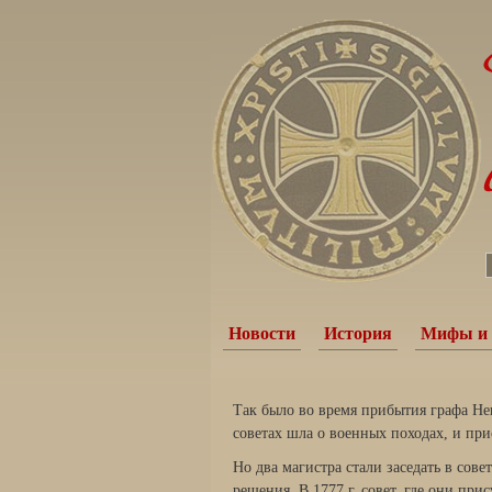
Новости
История
Мифы и 
Так было во время прибытия графа Неве
советах шла о военных похо­дах, и пр
Но два магистра стали заседать в сове
решения. В 1777 г. совет, где они пр