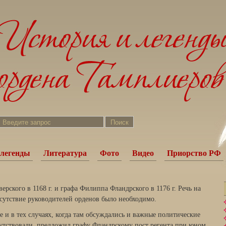
легенды
Литература
Фото
Видео
Приорство РФ
рского в 1168 г. и графа Фи­липпа Фландрского в 1176 г. Речь на
исутствие руководителей орденов было необходимо.
те и в тех случаях, когда там обсуждались и важные политические
исутствовали, предложил графу Фландрскому пост регента при юном