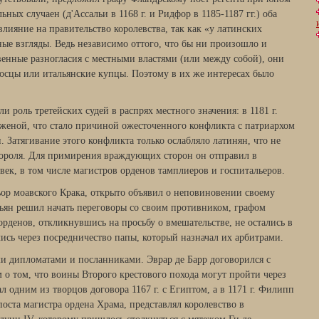
ных случаен (д'Ассальи в 1168 г. и Ридфор в 1185-1187 гг.) оба
лияние на правительство королевства, так как «у латинских
ные взгляды. Ведь независимо оттого, что бы ни произошло и
енные разногласия с местными властями (или ме­жду собой), они
носцы или итальянские купцы. Поэтому в их же интересах было
и роль третейских судей в распрях местного значения: в 1181 г.
 женой, что стало причиной ожесточенного конфликта с патриархом
 Затягивание этого конфликта только ослабляло латинян, что не
 короля. Для примирения враждующих сто­рон он отправил в
век, в том числе магистров орденов тамплиеров и госпитальеров.
ньор моавского Крака, от­крыто объявил о неповиновении своему
иньян решил начать переговоры со своим противником, графом
денов, откликнув­шись на просьбу о вмешательстве, не остались в
сь через посредничество папы, который на­значал их арбитрами.
 дипломатами и послан­никами. Эврар де Барр договорился с
 том, что воины Второго крестового похода могут прой­ти через
одним из творцов договора 1167 г. с Египтом, а в 1171 г. Филипп
оста магистра ордена Храма, представлял коро­левство в