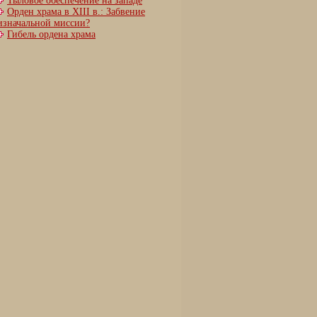
Тыловое обеспечение на западе
Орден храма в XIII в.: Забвение
изначальной миссии?
Гибель ордена храма