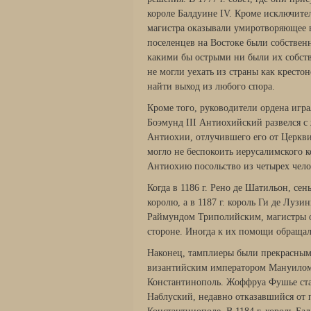
короле Балдуине IV. Кроме исключитель
магистра оказы­вали умиротворяющее в
поселенцев на Востоке были собствен
какими бы острыми ни были их собств
не могли уехать из страны как кресто
найти выход из любого спора.
Кроме того, руководители ордена играл
Боэмунд III Антиохийский развелся с
Антиохии, отлучившего его от Церкви.
могло не беспо­коить иерусалимского
Антиохию посольство из четырех чело
Когда в 1186 г. Рено де Шатильон, се
королю, а в 1187 г. король Ги де Луз
Раймундом Триполийским, магистры ор
стороне. Иногда к их помощи обращали
Наконец, тамплиеры были прекрасными
византийским императором Мануилом о
Константинополь. Жоффруа Фушье стал 
Наблуский, недавно отказавшийся от п