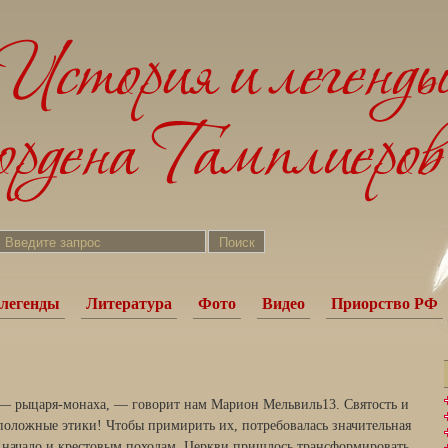
легенды
Литература
Фото
Видео
Приорство РФ
— рыцаря-монаха, — гово­рит нам Марион Мельвиль13. Святость и
положные этики! Чтобы примирить их, потребовалась значительная
 начало и кре­стовым походам. Церкви пришлось трансформировать