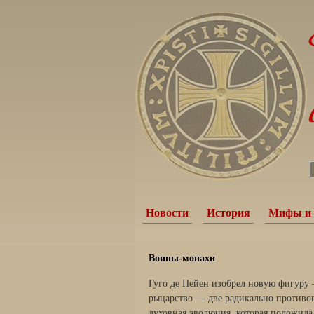
Новости
История
Мифы и 
Воины-монахи
Гуго де Пейен изобрел новую фигуру 
рыцарство — две радикаль­но противо
духовная эволюция, которая положила