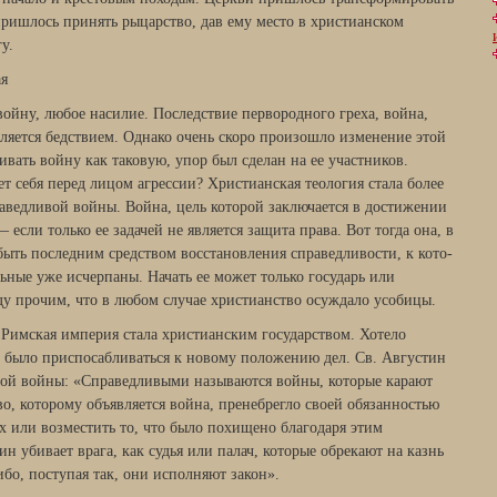
ришлось принять рыцарство, дав ему место в христианском
у.
ая
ойну, любое насилие. По­следствие первородного греха, война,
является бедствием. Однако очень скоро произошло изме­нение этой
ивать войну как таковую, упор был сделан на ее участников.
 себя перед лицом агрессии? Христианская теоло­гия стала более
аведливой войны. Война, цель которой заключается в достижении
 если только ее задачей не является защита права. Вот тогда она, в
ыть последним средством восстановления справедливости, к кото­
льные уже исчерпаны. Начать ее может только государь или
жду прочим, что в любом случае христианство осуждало усобицы.
 Римская империя стала христианским государством. Хотело
о было приспосабливаться к новому положению дел. Св. Августин
ой войны: «Справедли­выми называются войны, которые карают
тво, которому объявляется война, пренебрегло своей обязанностью
 или возмес­тить то, что было похищено благодаря этим
н убивает врага, как судья или палач, которые об­рекают на казнь
ибо, поступая так, они исполняют закон».