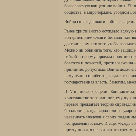
богослов­скую концепцию войны. Ей п
обществе, в миропорядке, угодном Бог
Война справедливая и война священн
Ранее христианство осуждало всякую в
всегда неприемлемая и безза­конная, 
доктрины: вместо того чтобы рассматр
Можно ли обвинить того, кто защищает
гибкой и сформулировала понятие спр
богатств и почестей, противозаконна —
принципе, допустима. Война должна б
рому нужно прибегать, когда все оста
государственная власть. Заметим, ме­
В IV в., после крещения Константина,
христианство того или нет, ему нужн
первым предлагает теорию справедлив
беззаконие, когда народ или государс
наказывать злодеяния своих подданных
несправедливостям». И еще: «Когда вои
преступника, я не считаю это грехом, 