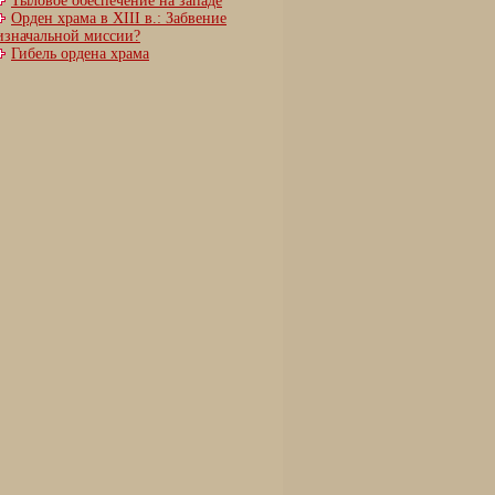
Тыловое обеспечение на западе
Орден храма в XIII в.: Забвение
изначальной миссии?
Гибель ордена храма