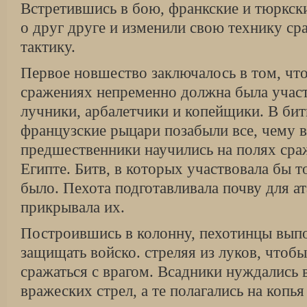
Встретившись в бою, франкские и тюркск
о друг друге и из­менили свою технику с
тактику.
Первое новшество заключалось в том, чт
сражениях непременно должна была учас
лучни­ки, арбалетчики и копейщики. В би
фран­цузские рыцари позабыли все, чему в
предшественники нау­чились на полях сра
Египте. Битв, в которых участвовала бы т
было. Пехота подготавли­вала почву для ат
прикрывала их.
Построившись в колонну, пехотинцы вып
защищать войско. стреляя из луков, чтоб
сражаться с врагом. Всадники нуждались 
вражеских стрел, а те полагались на копь