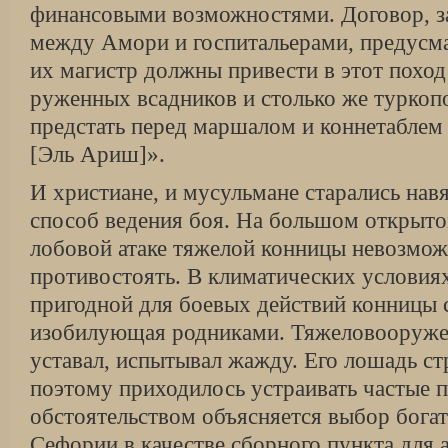
финансовыми возможностями. Договор, за
между Амори и госпитальерами, предусмат
их магистр должны привести в этот поход
руженных всадников и столько же туркоп
предстать перед маршалом и коннетаблем 
[Эль Ариш]».
И христиане, и мусульмане старались нав
способ ведения боя. На большом открыто
лобовой атаке тяжелой конницы невозмо
противостоять. В климати­ческих условия
пригодной для боевых действий конницы с
изобилующая родниками. Тяжеловоору­же
уставал, испытывал жажду. Его лошадь ст
поэтому приходилось устраивать частые 
обстоятельством объясняется выбор богат
Сефории в качестве сборного пункта для 