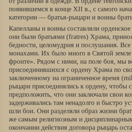
от различий в одежде. В ордене тевтонск
появившемся в конце XII в., с самого нач
категории — братья-рыцари и воины брат
Капелланы и воины составляли орденское с
они были братьями (fratres) Храма, прин
бедности, целомудрия и послушания. Все
монахами. Их было много в Святой земле и
фронте». Рядом с ними, на поле боя, мы 
присоединившихся с ордену Храма по сво
заключенному на ограниченное время (mili
рыцари присоединялись к ордену, чтобы с
предположить, что они заключали свои ко
задерживались там ненадолго и быстро ус
шли бои. Они разделяли образ жизни брат
же самым религиозным и дисциплинарны
окончании действия договора рыцарь ост