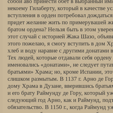
собой аво принести обет в выбранный им
некоему Гилаберту, который в качестве ус
вступления в орден потребовал дождаться 
придет желание жить по примерувашей жи
братом ордена? Нельзя быть в этом уве­ре
этот случай с историей Жака Шазо, объяви
этого пожелаю, я смогу вступить в дом Х
хлеб и воду наравне с другими донатами 
Тех людей, которые отдавали себя ордену 
именовались «донатами», не следует путать
братьями» Храма; но, кроме Испании, это
слишком размытым. В 1137 г. Арно де Гор
дому Храма в Дузане, вверившись братьям
и его брату Раймунду де Гору, который у
следующий год Арно, как и Раймунд, под
обязательство. В 1150 г., когда Раймунд 