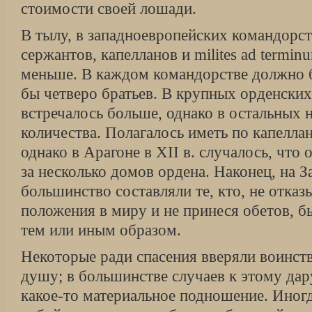
стоимости своей лошади.
В тылу, в западноевропейских командорст
сержантов, капелланов и milites ad termi
меньше. В каждом командорстве должно 
бы четверо братьев. В крупных орденских
встречалось больше, однако в остальных н
количества. Полагалось иметь по капелла
однако в Арагоне в XII в. случалось, что 
за несколько домов ордена. Наконец, на 
большинство составляли те, кто, не отказ
положения в миру и не принеся обетов, б
тем или иным образом.
Некоторые ради спасения вверяли воинств
душу; в большинстве случаев к этому да
ка­кое-то материальное подношение. Иногд