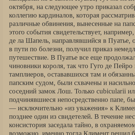
октября, на следующее утро приказал собр
коллегию кардиналов, которая рассматри
различные обвинения, вынесенные на пап
этого события свидетельствует, например,
де ла Шапель, направлявшийся в Пуатье,
в пути по болезни, получил приказ немед
путешествие. В Пуатье все еще продолжа
чиновники короля, так что Гуго де Пейро
тамплиеров, остававшихся там и обязанны
папским судом, были схвачены и насильн
соседний замок Лош. Только cubicularii ил
подчинявшиеся непосредственно папе, бы
— исключительно «из уважения» к Климен
позднее один из свидетелей. В течение не
консистория заседала тайно, в охраняемо
возможно, именно тогда Климент решил б