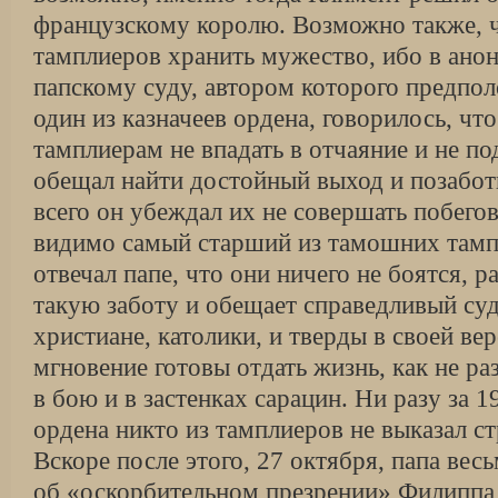
французскому королю. Возможно также, ч
тамплиеров хранить мужество, ибо в ано
папскому суду, автором которого предпо
один из казначеев ордена, говорилось, что
тамплиерам не впадать в отчаяние и не по
обещал найти достойный выход и позаботи
всего он убеждал их не совершать побего
видимо самый старший из тамошних тамп
отвечал папе, что они ничего не боятся, р
такую заботу и обещает справедливый суд
христиане, католики, и тверды в своей ве
мгновение готовы отдать жизнь, как не раз
в бою и в застенках сарацин. Ни разу за 
ордена никто из тамплиеров не выказал с
Вскоре после этого, 27 октября, папа ве
об «оскорбительном презрении» Филиппа