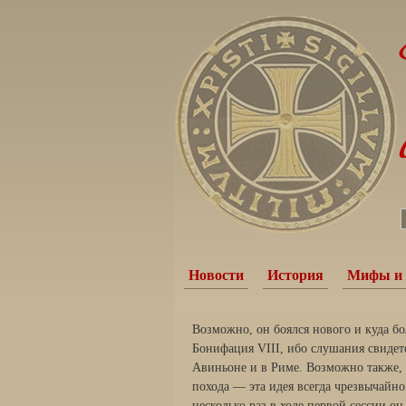
Новости
История
Мифы и 
Возможно, он боялся нового и куда бо
Бонифация VIII, ибо слушания свидетел
Авиньоне и в Риме. Возможно также, 
похода — эта идея всегда чрезвычайно
несколько раз в ходе первой сессии о