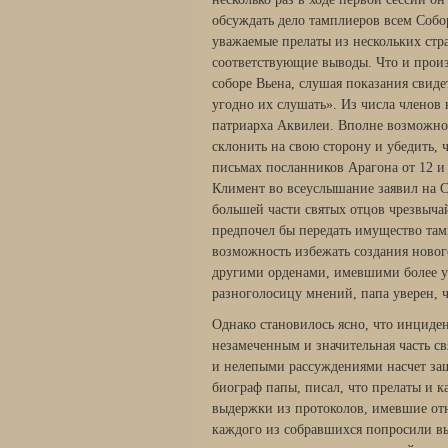
обсуждать дело тамплиеров всем Собо
уважаемые прелаты из нескольких стра
соответствующие выводы. Что и прои
соборе Вьена, слушая показания свиде
угодно их слушать». Из числа членов
патриарха Аквилеи. Вполне возможно,
склонить на свою сторону и убедить, 
письмах посланников Арагона от 12 и 2
Климент во всеуслышание заявил на С
большей части святых отцов чрезвыча
предпочел бы передать имущество там
возможность избежать создания новог
другими орденами, имевшими более у
разноголосицу мнений, папа уверен, ч
Однако становилось ясно, что инциде
незамеченным и значительная часть с
и нелепыми рассуждениями насчет за
биограф папы, писал, что прелаты и 
выдержки из протоколов, имевшие о
каждого из собравшихся попросили вы