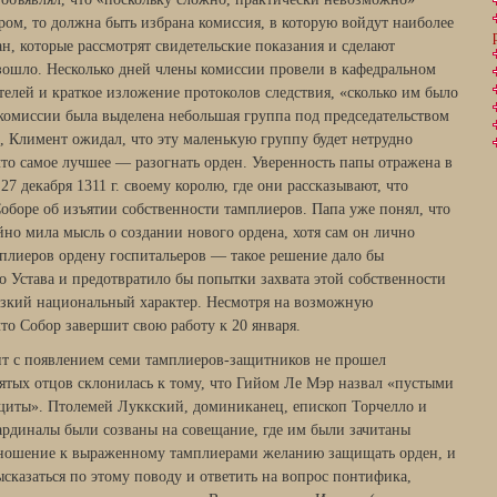
ром, то должна быть избрана комиссия, в которую войдут наиболее
н, которые рассмотрят свидетельские показания и сделают
зошло. Несколько дней члены комиссии провели в кафедральном
телей и краткое изложение протоколов следствия, «сколько им было
 комиссии была выделена небольшая группа под председательством
 Климент ожидал, что эту маленькую группу будет нетрудно
что самое лучшее — разогнать орден. Уверенность папы отражена в
7 декабря 1311 г. своему королю, где они рассказывают, что
оборе об изъятии собственности тамплиеров. Папа уже понял, что
йно мила мысль о создании нового ордена, хотя сам он лично
плиеров ордену госпитальеров — такое решение дало бы
о Устава и предотвратило бы попытки захвата этой собственности
зкий национальный характер. Несмотря на возможную
то Собор завершит свою работу к 20 января.
нт с появлением семи тамплиеров-защитников не прошел
вятых отцов склонилась к тому, что Гийом Ле Мэр назвал «пустыми
щиты». Птолемей Луккский, доминиканец, епископ Торчелло и
кардиналы были созваны на совещание, где им были зачитаны
тношение к выраженному тамплиерами желанию защищать орден, и
сказаться по этому поводу и ответить на вопрос понтифика,