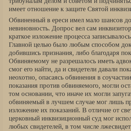
трибуналам делом и советом и подчинятьс
имеет отношение к защите Святой инквиз
Обвиненный в ереси имел мало шансов до
невиновность. Допрос вел сам инквизито
краткое изложение процесса записывалос
Главной целью было любым способом док
добившись признания, либо благодаря пок
Обвиняемому не разрешалось иметь адвок
смог его найти, да и свидетели давали пок
неохотно, опасаясь обвинения в соучастии.
показания против обвиняемого, могли ос
том основании, что иначе их могли запуга
обвиняемый в лучшем случае мог лишь пр
изложение их показаний. В отличие от св
церковный инквизиционный суд мог испол
любых свидетелей, в том числе лжесвидет