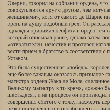
Оверни, говорил на собрании ордена, что
совокупляются друг с другом, чем вступа
женщинами», хотя от самого де Шарне ни
брать на душу подобный грех. Он рассказа
однажды принимал неофита в орден тем 
который описывал ранее, однако затем пон
«отвратителен, нечестив и противен катол
вести прием в братство в соответствии с
Уставом.
Это была существенная «победа» королев
еще более важным оказалось признание с
магистра ордена Жака де Моле, сделанное
Великому магистру в то время, должно бы
шестьдесят, и на процессе он производил 
совершенно сбитого с толку, насмерть пер
резко постаревшего и ослабевшего — види