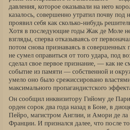
давления, которое оказывали на него кор
казалось, совершенно утратил почву под н
проявил себя как сколько-нибудь решител
Хотя в последующие годы Жак де Моле не
взгляды, сперва отказываясь от первонача
потом снова признаваясь в совершенных г
не сумел оправиться от того удара, под в
сделал свое первое признание, — как не с
событие из памяти — собственной и окр
умело оно было срежиссировано властям
максимального пропагандистского эффект
Он сообщил инквизитору Гийому де Пари,
орден сорок два года назад в Боне, в дио
Пейро, магистром Англии, и Амори де ла
Франции. И признался далее, что после тог