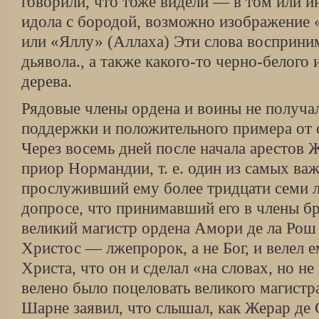
говорили, что тоже видели — в том или и
идола с бородой, возможно изображение 
или «Яллу» (Аллаха) Эти слова восприни
дьявола., а также какого-то черно-белого 
дерева.
Рядовые члены ордена и воины не получа
поддержки и положительного примера от 
Через восемь дней после начала арестов
приор Нормандии, т. е. один из самых ва
прослуживший ему более тридцати семи ле
допросе, что принимавший его в члены б
великий магистр ордена Амори де ла Рош
Христос — лжепророк, а не Бог, и велел 
Христа, что он и сделал «на словах, но не
велено было поцеловать великого магистра
Шарне заявил, что слышал, как Жерар де