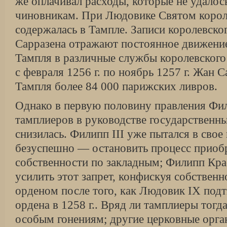
же оплачивал расходы, которые не удало
чиновникам. При Людовике Святом корол
содержалась в Тампле. Записи королевско
Сарразена отражают постоянное движение
Тампля в различные службы королевского
с февраля 1256 г. по ноябрь 1257 г. Жан 
Тампля более 84 000 парижских ливров.
Однако в первую половину правления Фи
тамплиеров в руководстве государственн
снизилась. Филипп III уже пытался в свое
безуспешно — остановить процесс приоб
собственности по закладным; Филипп Кр
усилить этот запрет, конфискуя собствен
орденом после того, как Людовик IX под
ордена в 1258 г.. Вряд ли тамплиеры тогд
особым гонениям; другие церковные орга