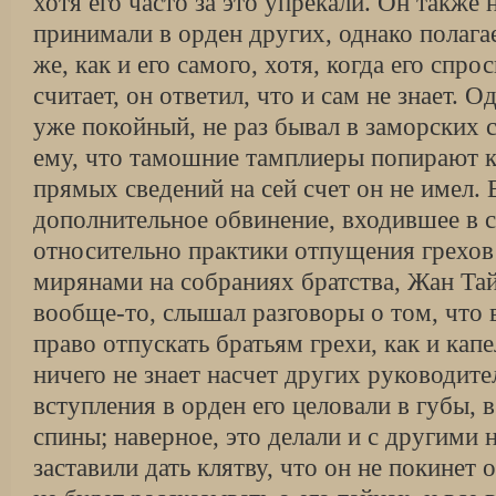
хотя его часто за это упрекали. Он также н
принимали в орден других, однако полага
же, как и его самого, хотя, когда его спро
считает, он ответил, что и сам не знает. О
уже покойный, не раз бывал в заморских 
ему, что тамошние тамплиеры попирают к
прямых сведений на сей счет он не имел. 
дополнительное обвинение, входившее в с
относительно практики отпущения грехов
мирянами на собраниях братства, Жан Тай
вообще-то, слышал разговоры о том, что 
право отпускать братьям грехи, как и кап
ничего не знает насчет других руководите
вступления в орден его целовали в губы, 
спины; наверное, это делали и с другими 
заставили дать клятву, что он не покинет