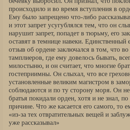
бечевку выбросил. Он признал, что покло
происходило и во время вступления в орд
Ему было запрещено что-либо рассказыва
и этот запрет усугублялся тем, что он слы
нарушит запрет, попадет в тюрьму, его за
оставят в темнице навеки. Единственный 
отзыв об ордене заключался в том, что во
тамплиеров, где ему довелось бывать, все
милостыню, и он считает, что многие бра
гостеприимны. Он слыхал, что все грехов
установленные великим магистром в замо
соблюдаются и по ту сторону моря. Он не
братья покидали орден, хотя и не знал, по
причине. Что же касается его самого, то 
«из-за тех отвратительных вещей и заблу
уже рассказывал»