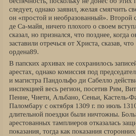
беспечность, поскольку не донес об этих
следует, однако заявил, желая смягчить с
он «простой и необразованный». Второй с
де Са-майя, ничего плохого о своем вступ
сказал, но признался, что позднее, когда 
заставили отречься от Христа, сказав, что
ордена89.
В папских архивах не сохранилось записе
арестах, однако комиссия под председате
и магистра Пандольфо ди Сабелло действи
инспекцией весь регион, посетив Рим, Ви
Пенне, Чиети, Альбано, Сеньи, Кастель-Ф
Паломбару с октября 1309 г. по июль 1310
длительной поездки были ничтожны. Боль
арестованных тамплиеров отказалась защи
показания, тогда как показания сторонних