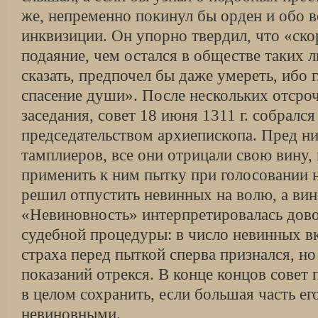
же, непременно покинул бы орден и обо 
инквизиции. Он упорно твердил, что «ск
подаяние, чем остался в обществе таких л
сказать, предпочел бы даже умереть, ибо 
спасение души». После нескольких отсро
заседания, совет 18 июня 1311 г. собрался
председательством архиепископа. Пред ни
тамплиеров, все они отрицали свою вину,
применить к ним пытку при голосовании 
решил отпустить невинных на волю, а вин
«Невиновность» интерпретировалась дово
судебной процедуры: в число невинных вк
страха перед пыткой сперва признался, но
показаний отрекся. В конце концов совет
в целом сохранить, если большая часть ег
невиновными.