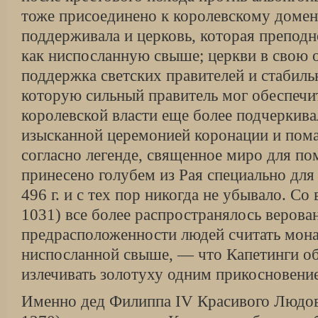
тоже присоединено к королевскому доме
поддерживала и церковь, которая преподн
как ниспосланную свыше; церкви в свою 
поддержка светских правителей и стабиль
которую сильный правитель мог обеспечи
королевской власти еще более подчеркив
изысканной церемонией коронации и пома
согласно легенде, священное миро для по
принесено голубем из Рая специально для
496 г. и с тех пор никогда не убывало. Со 
1031) все более распространялось верова
предрасположенности людей считать мон
ниспосланной свыше, — что Капетинги о
излечивать золотуху одним прикосновени
Именно дед Филиппа IV Красивого Людов