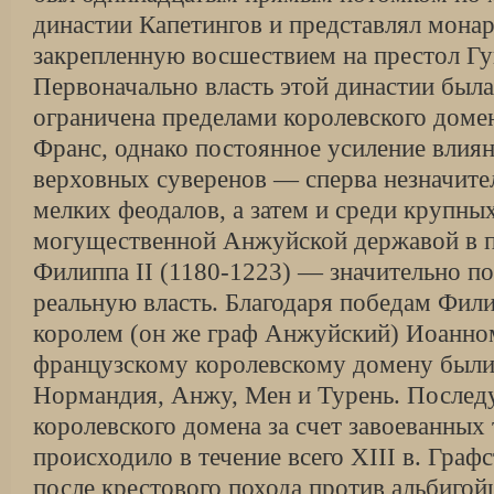
династии Капетингов и представлял мона
закрепленную восшествием на престол Гуг
Первоначально власть этой династии была,
ограничена пределами королевского домен
Франс, однако постоянное усиление влиян
верховных суверенов — сперва незначител
мелких феодалов, а затем и среди крупных
могущественной Анжуйской державой в п
Филиппа II (1180-1223) — значительно по
реальную власть. Благодаря победам Фили
королем (он же граф Анжуйский) Иоанно
французскому королевскому домену был
Нормандия, Анжу, Мен и Турень. После
королевского домена за счет завоеванных
происходило в течение всего XIII в. Граф
после крестового похода против альбигойц