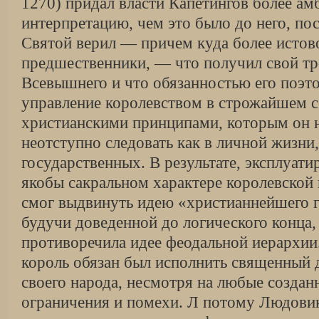
1270) придал власти Капетингов более а
интерпретацию, чем это было до него, по
Святой верил — причем куда более истово
предшественники, — что получил свой тр
Всевышнего и что обязанностью его поэт
управление королевством в строжайшем с
христианскими принципами, которым он 
неотступно следовать как в личной жизни,
государственных. В результате, эксплуати
якобы сакральном характере королевской 
смог выдвинуть идею «христианнейшего г
будучи доведенной до логического конца
противоречила идее феодальной иерархии
король обязан был исполнить священный 
своего народа, несмотря на любые созда
ограничения и помехи. Л потому Людови