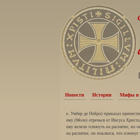
Новости
История
Мифы и 
е. Умбер де Пейро) приказал принести
ему (Моле) отречься от Иисуса Христа
ему велели плюнуть на распятие, но он
на распятие, он поклялся, что плюнул