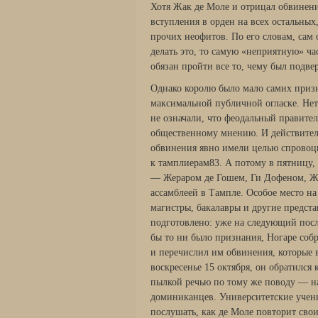
Хотя Жак де Моле и отрицал обвинени
вступления в орден на всех остальных
прочих неофитов. По его словам, сам 
делать это, то самую «неприятную» ча
обязан пройти все то, чему был подве
Однако королю было мало самих призн
максимальной публичной огласке. Нет
не означали, что феодальный правите
общественному мнению. И действитель
обвинения явно имели целью спровоци
к тамплиерам83. А потому в пятницу,
— Жераром де Гошем, Ги Дофеном, Жо
ассамблеей в Тампле. Особое место на
магистры, бакалавры и другие предст
подготовлено: уже на следующий после
бы то ни было признания, Ногаре соб
и перечислил им обвинения, которые 
воскресенье 15 октября, он обратился
пылкой речью по тому же поводу — на
доминиканцев. Университетские учены
послушать, как де Моле повторит сво