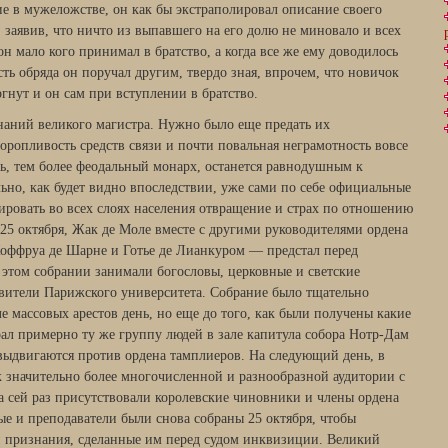
е в мужеложстве, он как бы экстраполировал описание своего
, заявив, что ничто из выпавшего на его долю не миновало и всех
он мало кого принимал в братство, а когда все же ему доводилось
сть обряда он поручал другим, твердо зная, впрочем, что новичок
ргнут и он сам при вступлении в братство.
аний великого магистра. Нужно было еще предать их
оропливость средств связи и почти повальная неграмотность вовсе
ль, тем более феодальный монарх, останется равнодушным к
но, как будет видно впоследствии, уже сами по себе официальные
ровать во всех слоях населения отвращение и страх по отношению
 25 октября, Жак де Моле вместе с другими руководителями ордена
ффруа де Шарне и Готье де Лианкуром — предстал перед
 этом собрании занимали богословы, церковные и светские
авители Парижского университета. Собрание было тщательно
 массовых арестов день, но еще до того, как были получены какие
рал примерно ту же группу людей в зале капитула собора Нотр-Дам
выдвигаются против ордена тамплиеров. На следующий день, в
 к значительно более многочисленной и разнообразной аудитории с
 сей раз присутствовали королевские чиновники и члены ордена
е и преподаватели были снова собраны 25 октября, чтобы
и признания, сделанные им перед судом инквизиции. Великий