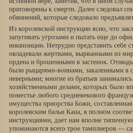
истинной вере, заметив, что в ином случа
приговорены к смерти. Далее следовал сп
обвинений, которые следовало предъявлят
Из королевской инструкции ясно, что за
запугивать угрозами и пытать еще до офи
инквизиции. Нетрудно представить себе с
овладевали жертвами, вырванными из мир
ордена и брошенными в застенок. Отнюдь
были рыцарями-воинами, закаленными в 
неверными; многие из братьев занималис
хозяйственными делами, которых было вп
поместье любого средневекового француз
имущества приорства Божи, составленная
королевским бальи Кана, в полном соотве
инструкциями, дает нам вполне типичную
упоминаются всего трое тамплиеров — са