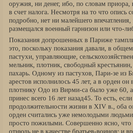
оружия, ни денег, ибо, по словам приора,
в счет налога. Несмотря на то что опись 
подробно, нет ни малейшего впечатления,
размещался военный гарнизон или что-либ
Показания допрошенных в Париже тампл
это, поскольку показания давали, в обще
пастухи, управляющие, сельскохозяйстве
мельник, плотник, свободный крестьянин,
пахарь. Одному из пастухов, Пари-зе из 
арестов исполнилось 45 лет, а в орден он в
плотнику Одо из Вирми-са было уже 60, а
принес всего 16 лет назад45. То есть, есл
продолжительности жизни в XIV в., оба о
орден считались уже немолодыми людьми, 
просто пожилыми. Совершенно ясно, что 
отнюдь не в качестве братьев-воинов; и в