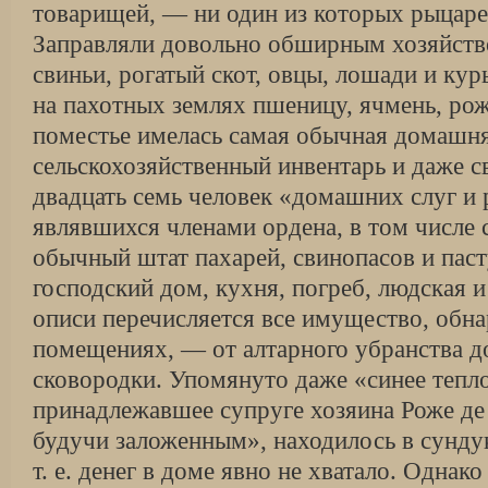
товарищей, — ни один из которых рыцаре
Заправляли довольно обширным хозяйств
свиньи, рогатый скот, овцы, лошади и ку
на пахотных землях пшеницу, ячмень, рожь
поместье имелась самая обычная домашня
сельскохозяйственный инвентарь и даже с
двадцать семь человек «домашних слуг и 
являвшихся членами ордена, в том числе 
обычный штат пахарей, свинопасов и пас
господский дом, кухня, погреб, людская и
описи перечисляется все имущество, обн
помещениях, — от алтарного убранства д
сковородки. Упомянуто даже «синее тепло
принадлежавшее супруге хозяина Роже де 
будучи заложенным», находилось в сундук
т. е. денег в доме явно не хватало. Однак