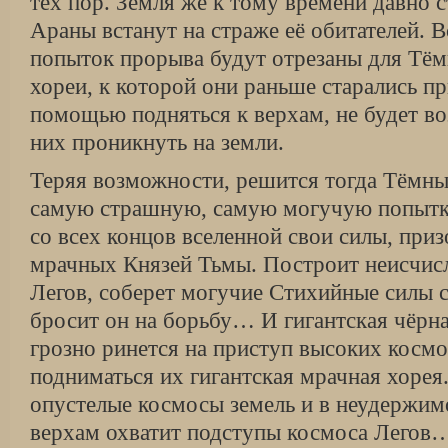
тех пор. Земля же к тому времени давно с
Араны встанут на страже её обитателей. 
попыток прорыва будут отрезаны для Тёмн
хореи, к которой они раньше старались пр
помощью подняться к верхам, не будет в
них проникнуть на земли.
Теряя возможности, решится тогда Тёмн
самую страшную, самую могучую попытк
со всех концов вселенной свои силы, при
мрачных Князей Тьмы. Построит неисчи
Легов, соберет могучие Стихийные силы с
бросит он на борьбу… И гигантская чёрна
грозно ринется на приступ высоких космо
подниматься их гигантская мрачная хорея
опустелые космосы земель и в неудержим
верхам охватит подступы космоса Легов