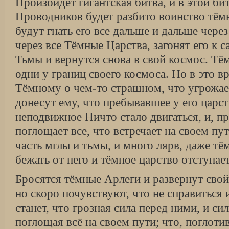
Произойдет гигантская битва, и в этой би
Проводников будет разбито воинство тём
будут гнать его все дальше и дальше чере
через все Тёмные Царства, загонят его к 
Тьмы и вернутся снова в свой космос. Тё
одни у границ своего космоса. Но в это в
Тёмному о чем-то страшном, что угрожает
донесут ему, что пребывавшее у его царст
неподвижное Ничто стало двигаться, и, пр
поглощает все, что встречает на своем пу
часть мглы и тьмы, и много лярв, даже т
бежать от него и тёмное царство отступае
Бросятся тёмные Арлеги и развернут сво
но скоро почувствуют, что не справиться
станет, что грозная сила перед ними, и си
поглощая всё на своем пути; что, поглоти