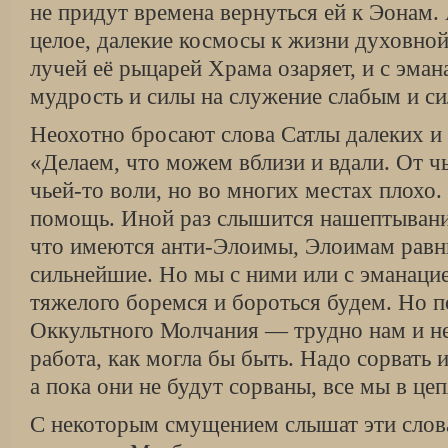
не придут времена вернуться ей к Эонам. 
целое, далекие космосы к жизни духовной
лучей её рыцарей Храма озаряет, и с эма
мудрость и силы на служение слабым и с
Неохотно бросают слова Сатлы далеких и 
«Делаем, что можем вблизи и вдали. От чь
чьей-то воли, но во многих местах плохо.
помощь. Иной раз слышится нашептывани
что имеются анти-Элоимы, Элоимам равны
сильнейшие. Но мы с ними или с эманаци
тяжелого боремся и бороться будем. Но п
Оккультного Молчания — трудно нам и не
работа, как могла бы быть. Надо сорвать и
а пока они не будут сорваны, все мы в це
С некоторым смущением слышат эти слова