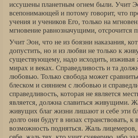
иссушены планетным огнем были. Учит Э
всепонимающей и потому говорит, что пр
учения и учеников Его, только на мгновен
мгновение равнозначущими, отсрочится п
Учит Эон, что не из боязни наказания, ко
допустить, но и из любви не только к жив
существующему, надо исходить, изживая ж
мирах и веках. Справедливость и та должн
любовью. Только свобода может сравнитьс
блеском и сиянием с любовью и справедли
справедливость, которая не является мест
является, должна славиться живущими. Жа
живущих благ жизни лишают и себе эти бл
долго они будут в низах странствовать, к
возможность подняться. Жаль лицемеров
себе, жаль тех, кто учит суеверию, ибо з