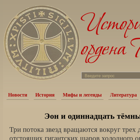
Новости
История
Мифы и легенды
Литература
Эон и одиннадцать тёмн
Три потока звезд вращаются вокруг трех д
отстоящих гигантских шаров холодного ог